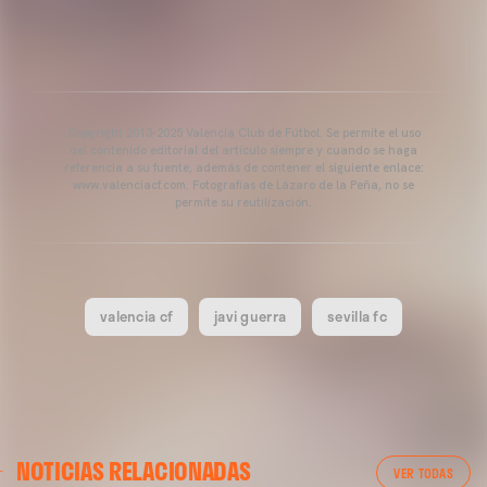
Copyright 2013-2025 Valencia Club de Fútbol. Se permite el uso
del contenido editorial del artículo siempre y cuando se haga
referencia a su fuente, además de contener el siguiente enlace:
www.valenciacf.com. Fotografías de Lázaro de la Peña, no se
permite su reutilización.
valencia cf
javi guerra
sevilla fc
VALENCIA CF
NOTICIAS RELACIONADAS
ENTRENAMIENTO DEL VALENCIA CF 04/03/26
VER TODAS