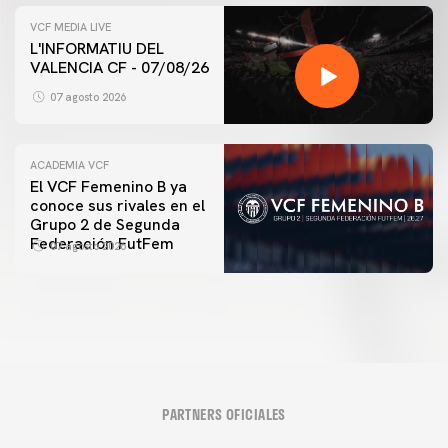
VCF MEDIA LIVE
L'INFORMATIU DEL
VALENCIA CF - 07/08/26
07 agosto 2026
ACADEMIA VCF
El VCF Femenino B ya
conoce sus rivales en el
Grupo 2 de Segunda
Federación FutFem
07 agosto 2026
PARTNERS OFICIALES