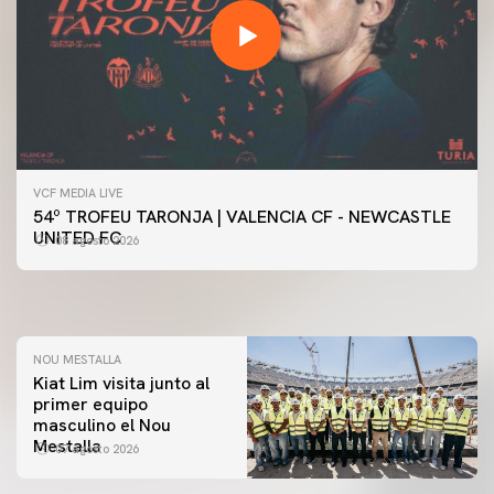
VCF MEDIA LIVE
PRIMER EQUIPO
54º TROFEU TARONJA | VALENCIA CF - NEWCASTLE
Las fotos del Valencia CF-Newcastle United FC
PRIMER EQUIPO
UNITED FC
08 agosto 2026
MESTALLA 📍
08 agosto 2026
08 agosto 2026
NOU MESTALLA
Kiat Lim visita junto al
primer equipo
masculino el Nou
Mestalla
07 agosto 2026