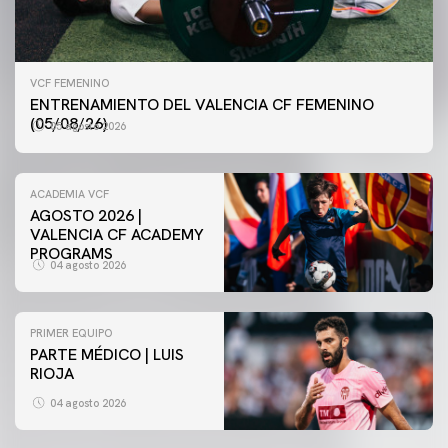
VCF FEMENINO
ENTRENAMIENTO DEL VALENCIA CF FEMENINO
(05/08/26)
05 agosto 2026
ACADEMIA VCF
AGOSTO 2026 |
VALENCIA CF ACADEMY
PROGRAMS
04 agosto 2026
PRIMER EQUIPO
PARTE MÉDICO | LUIS
VCF FEMENINO
RIOJA
ENTRENAMIENTO DEL VALENCIA CF FEMENINO
(04/08/26)
04 agosto 2026
04 agosto 2026