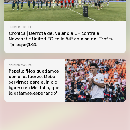
PRIMER EQUIPO
Crónica | Derrota del Valencia CF contra el
Newcastle United FC en la 54ª edición del Trofeu
Taronja (1-2)
08 agosto 2026
PRIMER EQUIPO
Pepelu: "Nos quedamos
con el esfuerzo. Debe
servirnos para el inicio
PRIMER EQUIPO
liguero en Mestalla, que
Las fotos del Valencia CF-Newcastle United FC
PRIMER EQUIPO
lo estamos esperando"
08 agosto 2026
MESTALLA 📍
08 agosto 2026
08 agosto 2026