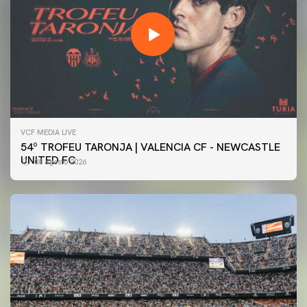
VCF MEDIA LIVE
54º TROFEU TARONJA | VALENCIA CF - NEWCASTLE
UNITED FC
08 agosto 2026