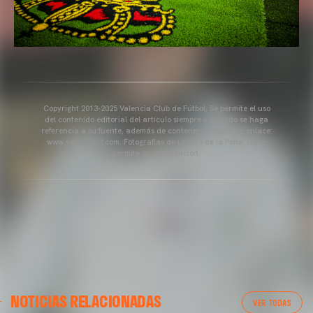
Copyright 2013-2025 Valencia Club de Fútbol. Se permite el uso
del contenido editorial del artículo siempre y cuando se haga
referencia a su fuente, además de contener el siguiente enlace:
www.valenciacf.com. Fotografías de Lázaro de la Peña, no se
permite su reutilización.
VALENCIA CF
NOTICIAS RELACIONADAS
ENTRENAMIENTO DEL VALENCIA CF 04/03/26
VER TODAS