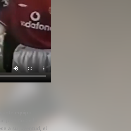
igante equipo
un partido de la
e a su juventud, el