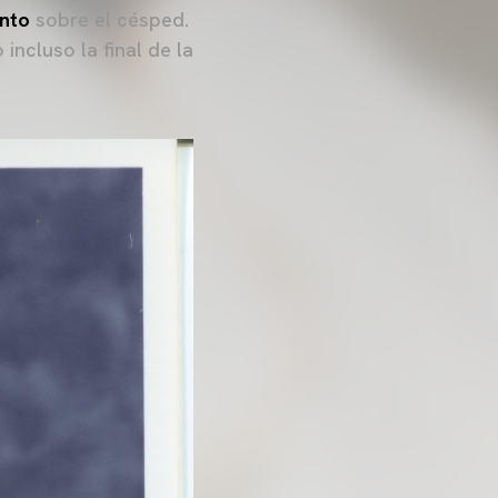
ento
sobre el césped.
ncluso la final de la