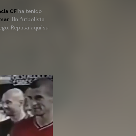
ncia CF
ha tenido
imar
. Un futbolista
uego. Repasa aquí su