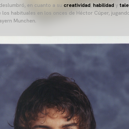
 deslumbró, en cuanto a su
creatividad
,
habilidad
y
tal
 los habituales en los onces de Héctor Cúper, jugando i
Bayern Munchen.