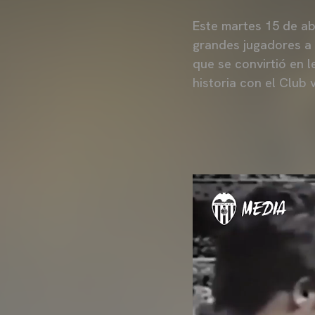
Este martes 15 de ab
grandes jugadores a 
que se convirtió en 
historia con el Club 