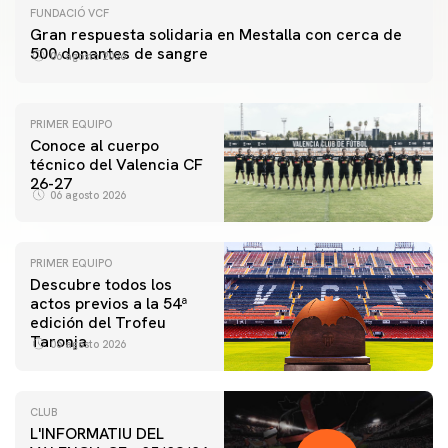
FUNDACIÓ VCF
Gran respuesta solidaria en Mestalla con cerca de
500 donantes de sangre
06 agosto 2026
PRIMER EQUIPO
Conoce al cuerpo
técnico del Valencia CF
26-27
06 agosto 2026
PRIMER EQUIPO
Descubre todos los
actos previos a la 54ª
edición del Trofeu
Taronja
06 agosto 2026
CLUB
L'INFORMATIU DEL