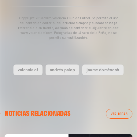
Copyright 2013-2025 Valencia Club de Fútbol. Se permite el uso
del contenido editorial del artículo siempre y cuando se haga
referencia a su fuente, además de contener el siguiente enlace:
www.valenciacf.com. Fotografías de Lázaro de la Peña, no se
permite su reutilización.
valencia cf
andrés palop
jaume domènech
VALENCIA CF
NOTICIAS RELACIONADAS
ENTRENAMIENTO DEL VALENCIA CF 04/03/26
VER TODAS
04 marzo 2026