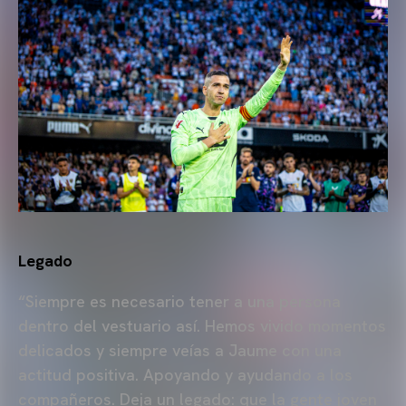
Legado
“Siempre es necesario tener a una persona
dentro del vestuario así. Hemos vivido momentos
delicados y siempre veías a Jaume con una
actitud positiva. Apoyando y ayudando a los
compañeros. Deja un legado: que la gente joven