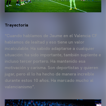
Trayectoria
“Cuando hablamos de Jaume en el Valencia CF
hablamos de lealtad y eso tiene un valor
incalculable. Ha sabido adaptarse a cualquier
situación: ha sido importante, también suplente e
incluso tercer portero. Ha mantenido esa
motivación y carisma. Son deportistas y quieren
jugar, pero él lo ha hecho de manera increíble
durante estos 10 años. Ha marcado mucho al
valencianismo”.