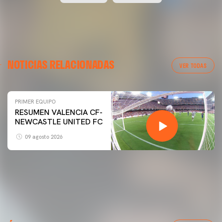
NOTICIAS RELACIONADAS
VER TODAS
PRIMER EQUIPO
PRIMER EQUIPO
RESUMEN VALENCIA CF-
GALERÍA | VALENCIA CF - NEWCASTLE UNITED FC
NEWCASTLE UNITED FC
54ª EDICIÓN TROFEU TARONJA
09 agosto 2026
08 agosto 2026