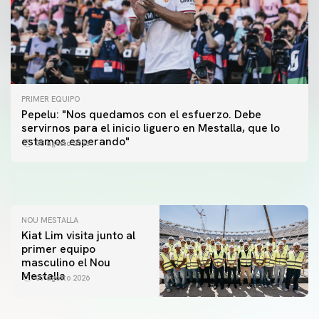
PRIMER EQUIPO
Pepelu: "Nos quedamos con el esfuerzo. Debe
PRIMER EQUIPO
servirnos para el inicio liguero en Mestalla, que lo
Las fotos del Valencia CF-Newcastle United FC
PRIMER EQUIPO
estamos esperando"
08 agosto 2026
MESTALLA 📍
08 agosto 2026
08 agosto 2026
NOU MESTALLA
Kiat Lim visita junto al
primer equipo
masculino el Nou
Mestalla
07 agosto 2026