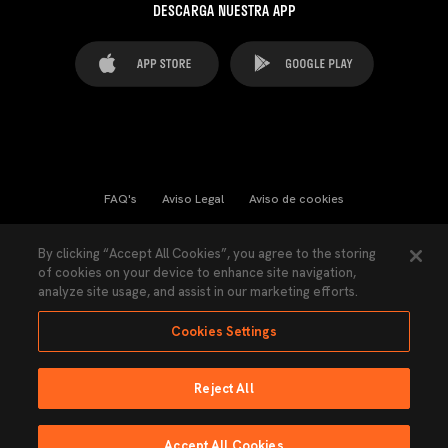
DESCARGA NUESTRA APP
FAQ's
Aviso Legal
Aviso de cookies
Cookies Settings
Contactos
Prensa
By clicking “Accept All Cookies”, you agree to the storing
of cookies on your device to enhance site navigation,
Ley Transparencia
Política de Privacidad
analyze site usage, and assist in our marketing efforts.
Accesibilidad
Cookies Settings
Reject All
Ninguna parte de esta página puede ser reproducida sin el permiso del Valencia
CF © 2026 Valencia CF.
Accept All Cookies