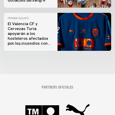
donantes de sangre
06 agosto 2026
PRIMER EQUIPO
El Valencia CF y
Cervezas Turia
apoyarán a los
hosteleros afectados
por los incendios con
07 agosto 2026
una iniciativa especial
en el Trofeu Taronja
PARTNERS OFICIALES