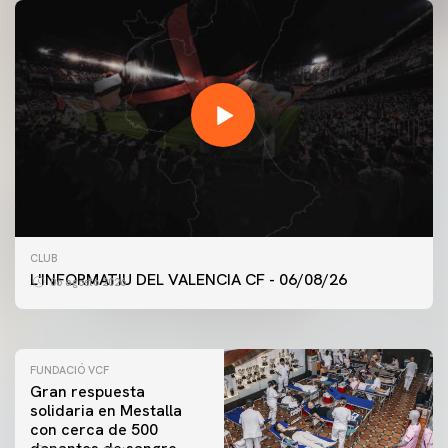
PRIMER EQUIPO
CLUB
ENTRENAMIENTO DEL VALENCIA CF 6/8/2026
L'INFORMATIU DEL VALENCIA CF - 06/08/26
06 agosto 2026
06 agosto 2026
FUNDACIÓ VCF
Gran respuesta
solidaria en Mestalla
con cerca de 500