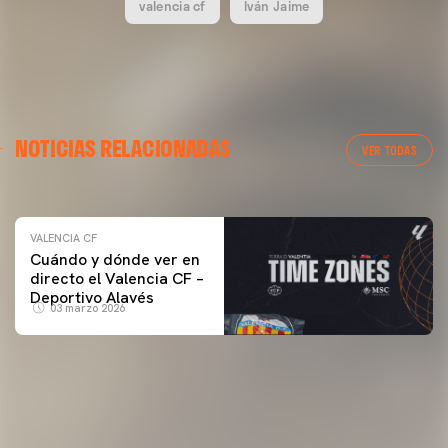
valencia cf
Iván Jaime
VALENCIA CF
NOTICIAS RELACIONADAS
ENTRENAMIENTO DEL VALENCIA CF 04/03/26
VER TODAS
04 marzo 2026
VALENCIA CF
Cuándo y dónde ver en
directo el Valencia CF –
Deportivo Alavés
03 marzo 2026