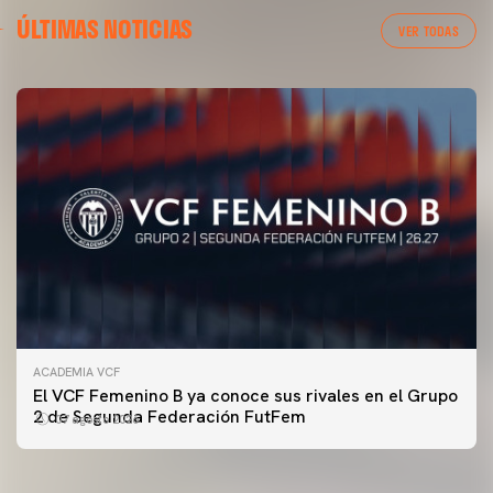
ÚLTIMAS NOTICIAS
VER TODAS
ACADEMIA VCF
PRIMER EQUIPO
El VCF Femenino B ya conoce sus rivales en el Grupo
ENTRENAMIENTO DEL VALENCIA CF 7/8/2026
2 de Segunda Federación FutFem
07 agosto 2026
07 agosto 2026