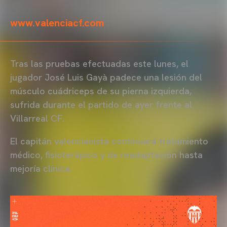
www.valenciacf.com
Tras las pruebas efectuadas este lunes, el
jugador José Luis Gayà padece una lesión del
músculo cuádriceps de su pierna izquierda,
sufrida durante el partido de ayer frente al
Villarreal CF.
El capitán valencianista continuará tratamiento
médico, fisioterápico y de readaptación hasta
mejoría clínica.