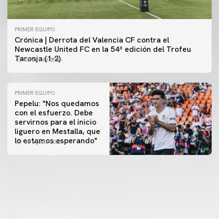
PRIMER EQUIPO
Crónica | Derrota del Valencia CF contra el
Newcastle United FC en la 54ª edición del Trofeu
Taronja (1-2)
08 agosto 2026
PRIMER EQUIPO
Pepelu: "Nos quedamos
con el esfuerzo. Debe
servirnos para el inicio
PRIMER EQUIPO
liguero en Mestalla, que
Las fotos del Valencia CF-Newcastle United FC
PRIMER EQUIPO
lo estamos esperando"
08 agosto 2026
MESTALLA 📍
08 agosto 2026
08 agosto 2026