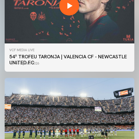
VCF MEDIA LIVE
54º TROFEU TARONJA | VALENCIA CF - NEWCASTLE
UNITED FC
08 agosto 2026