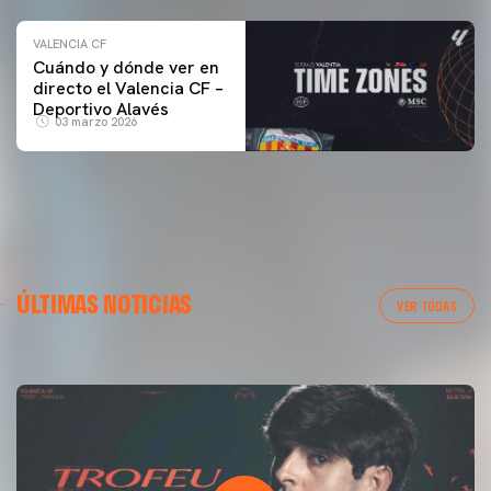
VALENCIA CF
Cuándo y dónde ver en
directo el Valencia CF –
Deportivo Alavés
03 marzo 2026
PRIMER EQUIPO
GALERÍA | VALENCIA CF - NEWCASTLE UNITED FC
ÚLTIMAS NOTICIAS
54ª EDICIÓN TROFEU TARONJA
VER TODAS
08 agosto 2026