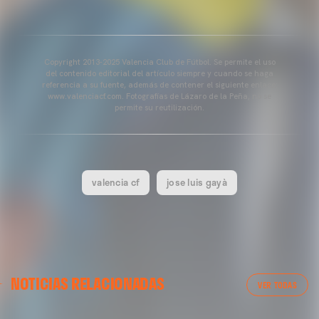
Copyright 2013-2025 Valencia Club de Fútbol. Se permite el uso
del contenido editorial del artículo siempre y cuando se haga
referencia a su fuente, además de contener el siguiente enlace:
www.valenciacf.com. Fotografías de Lázaro de la Peña, no se
permite su reutilización.
valencia cf
jose luis gayà
VALENCIA CF
NOTICIAS RELACIONADAS
ENTRENAMIENTO DEL VALENCIA CF 04/03/26
VER TODAS
04 marzo 2026