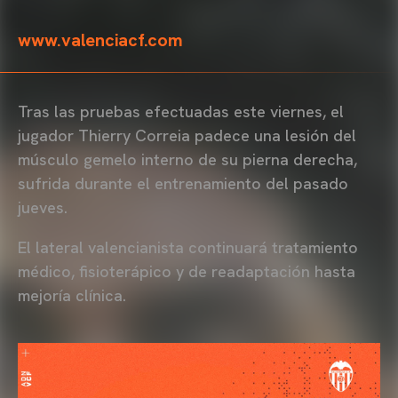
www.valenciacf.com
Tras las pruebas efectuadas este viernes, el
jugador Thierry Correia padece una lesión del
músculo gemelo interno de su pierna derecha,
sufrida durante el entrenamiento del pasado
jueves.
El lateral valencianista continuará tratamiento
médico, fisioterápico y de readaptación hasta
mejoría clínica.