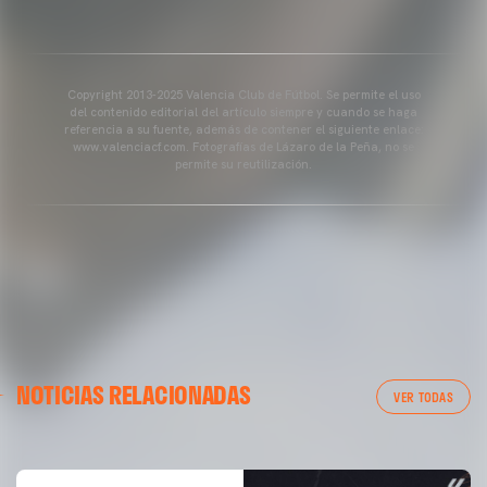
Copyright 2013-2025 Valencia Club de Fútbol. Se permite el uso
del contenido editorial del artículo siempre y cuando se haga
referencia a su fuente, además de contener el siguiente enlace:
www.valenciacf.com. Fotografías de Lázaro de la Peña, no se
permite su reutilización.
VALENCIA CF
NOTICIAS RELACIONADAS
ENTRENAMIENTO DEL VALENCIA CF 04/03/26
VER TODAS
04 marzo 2026