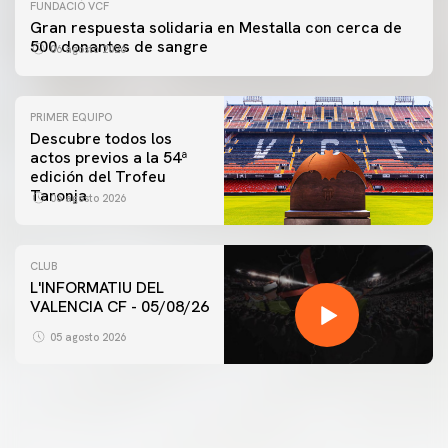
FUNDACIÓ VCF
Gran respuesta solidaria en Mestalla con cerca de
500 donantes de sangre
06 agosto 2026
PRIMER EQUIPO
Descubre todos los
actos previos a la 54ª
edición del Trofeu
Taronja
06 agosto 2026
CLUB
L'INFORMATIU DEL
PRIMER EQUIPO
VALENCIA CF - 05/08/26
ENTRENAMIENTO MATINAL DEL VALENCIA CF
5/8/2026
05 agosto 2026
05 agosto 2026