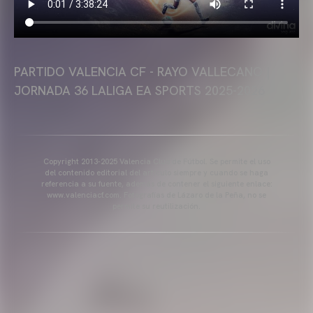
PARTIDO VALENCIA CF - RAYO VALLECANO |
JORNADA 36 LALIGA EA SPORTS 2025-2026
Copyright 2013-2025 Valencia Club de Fútbol. Se permite el uso
del contenido editorial del artículo siempre y cuando se haga
referencia a su fuente, además de contener el siguiente enlace:
www.valenciacf.com. Fotografías de Lázaro de la Peña, no se
permite su reutilización.