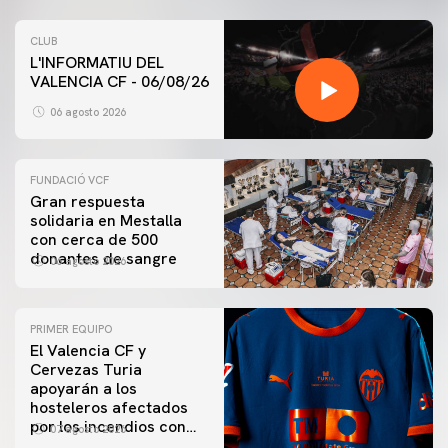
CLUB
L'INFORMATIU DEL
VALENCIA CF - 06/08/26
06 agosto 2026
FUNDACIÓ VCF
Gran respuesta
solidaria en Mestalla
con cerca de 500
donantes de sangre
06 agosto 2026
PRIMER EQUIPO
El Valencia CF y
Cervezas Turia
apoyarán a los
hosteleros afectados
por los incendios con
07 agosto 2026
una iniciativa especial