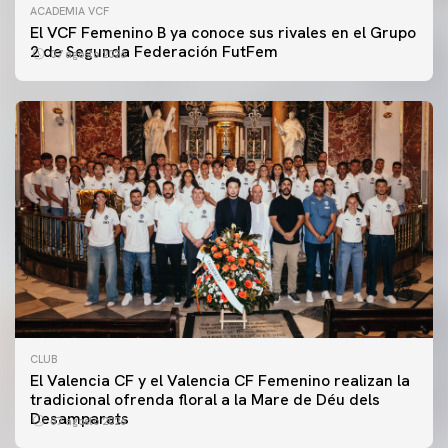
ACADEMIA VCF
El VCF Femenino B ya conoce sus rivales en el Grupo
2 de Segunda Federación FutFem
07 agosto 2026
CLUB
El Valencia CF y el Valencia CF Femenino realizan la
tradicional ofrenda floral a la Mare de Déu dels
Desamparats
07 agosto 2026