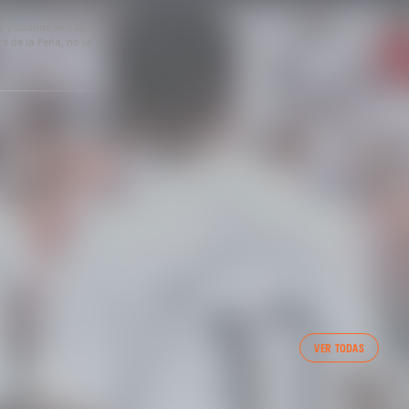
pre y cuando se haga
o de la Peña, no se
VER TODAS
NCIA CF FEMENINO (04/08/26)