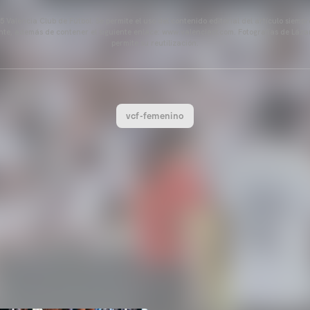
 Valencia Club de Fútbol. Se permite el uso del contenido editorial del artículo siem
ente, además de contener el siguiente enlace: www.valenciacf.com. Fotografías de Lázar
permite su reutilización.
vcf-femenino
VCF FEMENINO
ENTRENAMIENTO DEL VALE
04 agosto 2026