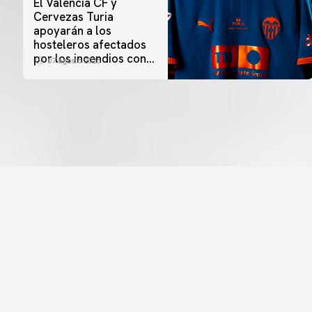
El Valencia CF y
Cervezas Turia
apoyarán a los
hosteleros afectados
por los incendios con
07 agosto 2026
una iniciativa especial
en el Trofeu Taronja