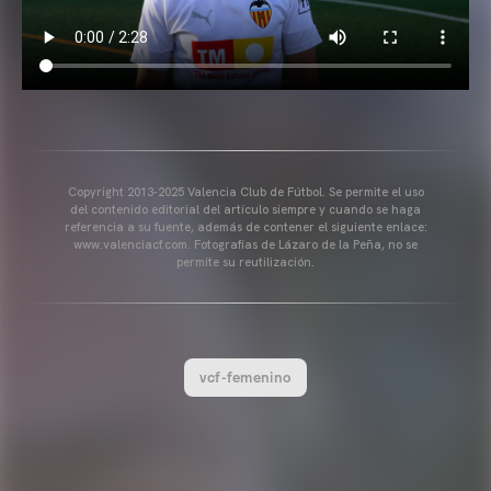
Copyright 2013-2025 Valencia Club de Fútbol. Se permite el uso
del contenido editorial del artículo siempre y cuando se haga
referencia a su fuente, además de contener el siguiente enlace:
www.valenciacf.com. Fotografías de Lázaro de la Peña, no se
permite su reutilización.
vcf-femenino