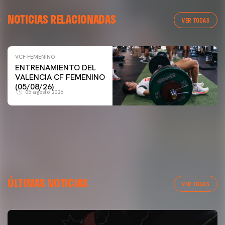
NOTICIAS RELACIONADAS
VER TODAS
VCF FEMENINO
VCF FEMENINO
ENTRENAMIENTO DEL
ENTRENAMIENTO DEL VALENCIA CF FEMENINO
VALENCIA CF FEMENINO
(04/08/26)
(05/08/26)
05 agosto 2026
04 agosto 2026
ÚLTIMAS NOTICIAS
VER TODAS