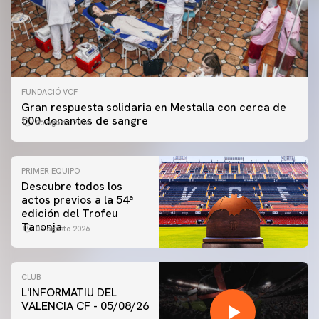
FUNDACIÓ VCF
Gran respuesta solidaria en Mestalla con cerca de
500 donantes de sangre
06 agosto 2026
PRIMER EQUIPO
Descubre todos los
actos previos a la 54ª
edición del Trofeu
Taronja
06 agosto 2026
CLUB
L'INFORMATIU DEL
PRIMER EQUIPO
VALENCIA CF - 05/08/26
ENTRENAMIENTO MATINAL DEL VALENCIA CF