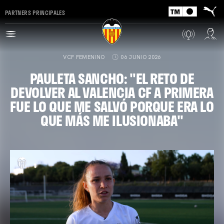
PARTNERS PRINCIPALES
VCF FEMENINO
06 JUNIO 2026
PAULETA SANCHO: "EL RETO DE
DEVOLVER AL VALENCIA CF A PRIMERA
FUE LO QUE ME SALVÓ PORQUE ERA LO
QUE MÁS ME ILUSIONABA"