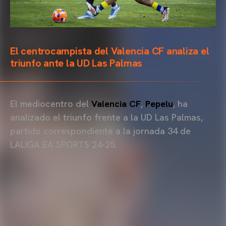
El centrocampista del Valencia CF analiza el
triunfo ante la UD Las Palmas
El mediocentro del
Valencia CF
,
Pepelu
, ha
analizado el triunfo frente a la UD Las Palmas,
partido correspondiente a la jornada 34 de
LALIGA EA SPORTS 24-25.