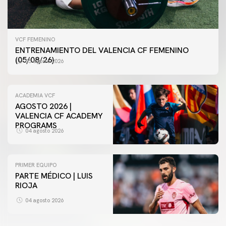
VCF FEMENINO
ENTRENAMIENTO DEL VALENCIA CF FEMENINO
(05/08/26)
05 agosto 2026
ACADEMIA VCF
AGOSTO 2026 |
VALENCIA CF ACADEMY
PROGRAMS
04 agosto 2026
PRIMER EQUIPO
PARTE MÉDICO | LUIS
VCF FEMENINO
RIOJA
ENTRENAMIENTO DEL VALENCIA CF FEMENINO
(04/08/26)
04 agosto 2026
04 agosto 2026