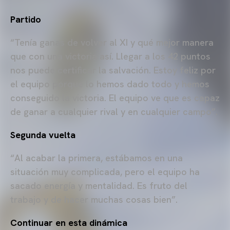
Partido
“Tenía ganas de volver al XI y qué mejor manera
que con una victoria así. Llegar a los 42 puntos
nos puede certificar la salvación. Estoy feliz por
el equipo porque lo hemos dado todo y hemos
conseguido la victoria. El equipo ve que es capaz
de ganar a cualquier rival y en cualquier campo”.
Segunda vuelta
“Al acabar la primera, estábamos en una
situación muy complicada, pero el equipo ha
sacado energía y mentalidad. Es fruto del
trabajo y de hacer muchas cosas bien”.
Continuar en esta dinámica