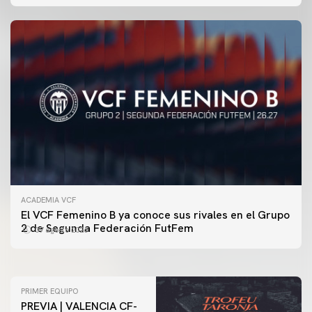
ACADEMIA VCF
PRIMER EQUIPO
El VCF Femenino B ya conoce sus rivales en el Grupo
ENTRENAMIENTO DEL VALENCIA CF 7/8/2026
2 de Segunda Federación FutFem
07 agosto 2026
07 agosto 2026
PRIMER EQUIPO
PREVIA | VALENCIA CF-