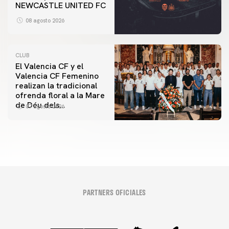
NEWCASTLE UNITED FC
08 agosto 2026
CLUB
El Valencia CF y el
Valencia CF Femenino
realizan la tradicional
ofrenda floral a la Mare
de Déu dels
07 agosto 2026
Desamparats
PARTNERS OFICIALES