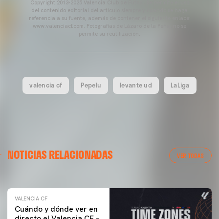
Copyright 2013-2025 Valencia Club de Fútbol. Se permite el uso
del contenido editorial del artículo siempre y cuando se haga
referencia a su fuente, además de contener el siguiente enlace:
www.valenciacf.com. Fotografías de Lázaro de la Peña, no se
permite su reutilización.
valencia cf
Pepelu
levante ud
LaLiga
VALENCIA CF
NOTICIAS RELACIONADAS
ENTRENAMIENTO DEL VALENCIA CF 04/03/26
VER TODAS
04 marzo 2026
VALENCIA CF
Cuándo y dónde ver en
directo el Valencia CF –