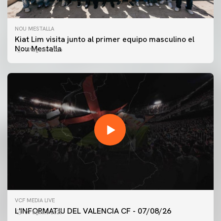
NOU MESTALLA
Kiat Lim visita junto al primer equipo masculino el
Nou Mestalla
07 agosto 2026
VCF MEDIA LIVE
L'INFORMATIU DEL VALENCIA CF - 07/08/26
07 agosto 2026