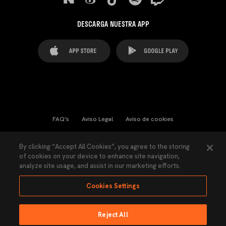
DESCARGA NUESTRA APP
FAQ's
Aviso Legal
Aviso de cookies
Cookies Settings
Contactos
Prensa
By clicking “Accept All Cookies”, you agree to the storing
of cookies on your device to enhance site navigation,
Ley Transparencia
Política de Privacidad
analyze site usage, and assist in our marketing efforts.
Accesibilidad
Cookies Settings
Reject All
Ninguna parte de esta página puede ser reproducida sin el permiso del Valencia