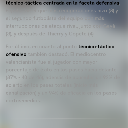
técnico-táctica centrada en la faceta defensiva
,
Pepelu fue el que más recuperaciones hizo (8) y
el segundo futbolista del equipo con más
interrupciones de ataque rival, junto con Gayà
(3), y después de Thierry y Copete (4).
Por último, en cuanto al punto
técnico-táctico
ofensivo
también destacó. El mediocentro
valencianista fue el jugador con mayor
porcentaje de éxito en los pases hacia delante
(87% - 40 de 46), además de acumular un 92% de
acierto en los pases totales (inicio más
canalización) y un 94% de eficacia en los pases
cortos-medios.