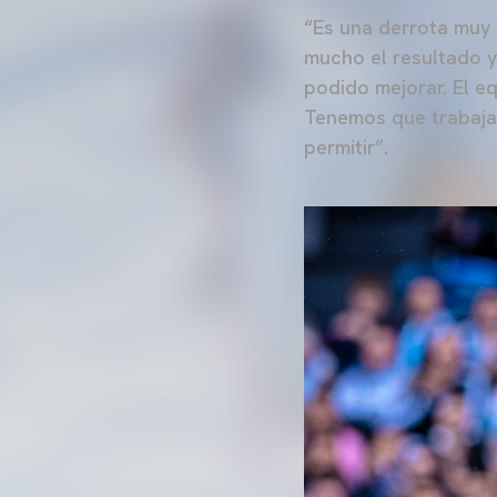
“Es una derrota muy 
mucho el resultado y
podido mejorar. El e
Tenemos que trabajar
permitir”.