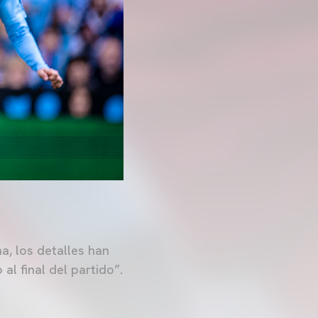
a, los detalles han
l final del partido”.