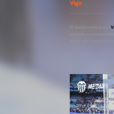
Vigo
El mediocentro del
V
partido correspondie
autor del tanto valen