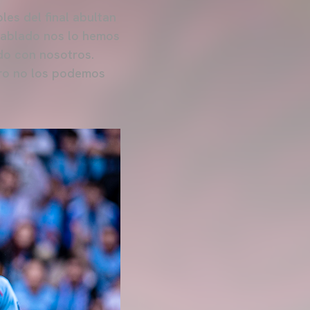
les del final abultan
 hablado nos lo hemos
ndo con nosotros.
ero no los podemos