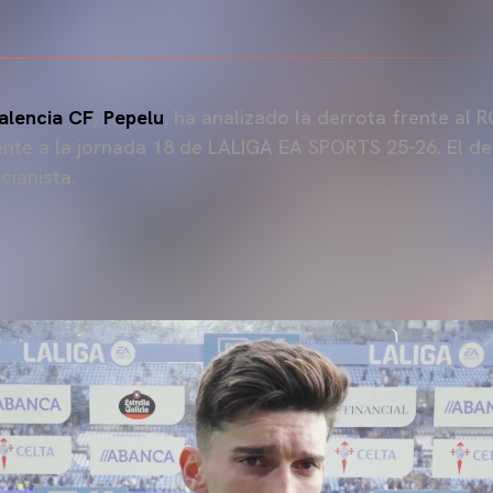
alencia CF
,
Pepelu
, ha analizado la derrota frente al 
nte a la jornada 18 de LALIGA EA SPORTS 25-26. El de 
cianista.