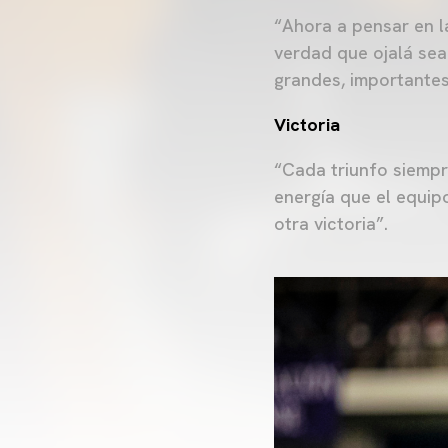
“Ahora a pensar en la
verdad que ojalá sea 
grandes, importantes
Victoria
“Cada triunfo siempr
energía que el equip
otra victoria”.