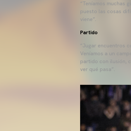
“Teníamos muchas gan
puesto las cosas difí
viene”.
Partido
“Jugar encuentros co
Veníamos a un campo
partido con ilusión,
ver qué pasa”.