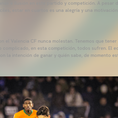
as e ilusión en este partido y competición. A pesar de
ciles, estar en cuartos es una alegría y una motivación
n el Valencia CF nunca molestan. Tenemos que tener a
 complicado, en esta competición, todos sufren. El e
 con la intención de ganar y quién sabe, de momento e