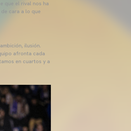
 que el rival nos ha
 de cara a lo que
mbición, ilusión.
quipo afronta cada
stamos en cuartos y a