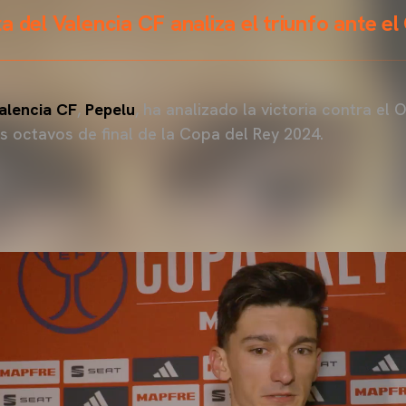
a del Valencia CF analiza el triunfo ante e
alencia CF
,
Pepelu
, ha analizado la victoria contra el
s octavos de final de la Copa del Rey 2024.