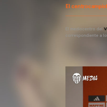
El centrocampist
El mediocentro del
V
correspondiente a lo