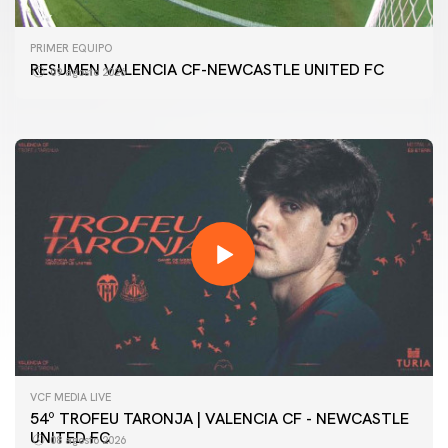
PRIMER EQUIPO
GALERÍA | VALENCIA CF - NEWCASTLE UNITED FC
PRIMER EQUIPO
54ª EDICIÓN TROFEU TARONJA
RESUMEN VALENCIA CF-NEWCASTLE UNITED FC
09 agosto 2026
08 agosto 2026
VCF MEDIA LIVE
54º TROFEU TARONJA | VALENCIA CF - NEWCASTLE
UNITED FC
08 agosto 2026