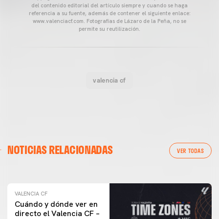
del contenido editorial del artículo siempre y cuando se haga
referencia a su fuente, además de contener el siguiente enlace:
www.valenciacf.com. Fotografías de Lázaro de la Peña, no se
permite su reutilización.
valencia cf
VALENCIA CF
NOTICIAS RELACIONADAS
ENTRENAMIENTO DEL VALENCIA CF 04/03/26
VER TODAS
04 marzo 2026
VALENCIA CF
Cuándo y dónde ver en
directo el Valencia CF –