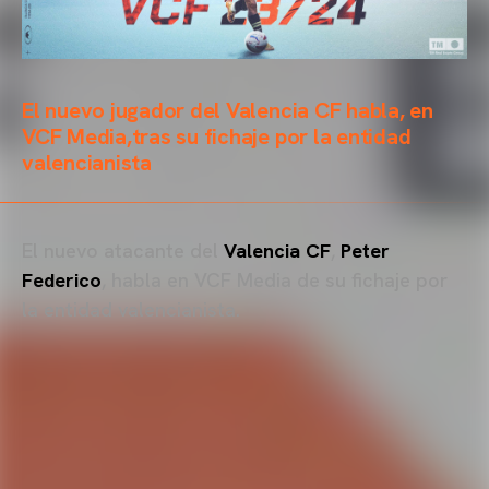
El nuevo jugador del Valencia CF habla, en
VCF Media,tras su fichaje por la entidad
valencianista
El nuevo atacante del
Valencia CF
,
Peter
Federico
, habla en VCF Media de su fichaje por
la entidad valencianista.