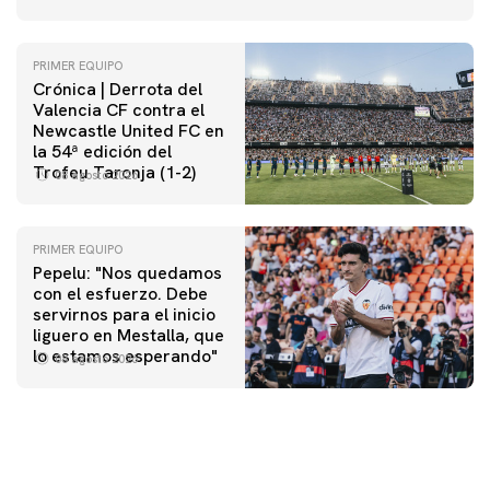
PRIMER EQUIPO
Crónica | Derrota del
Valencia CF contra el
Newcastle United FC en
la 54ª edición del
Trofeu Taronja (1-2)
08 agosto 2026
PRIMER EQUIPO
Pepelu: "Nos quedamos
con el esfuerzo. Debe
servirnos para el inicio
PRIMER EQUIPO
liguero en Mestalla, que
Las fotos del Valencia CF-Newcastle United FC
lo estamos esperando"
08 agosto 2026
08 agosto 2026