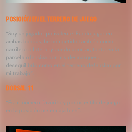
POSICIÓN EN EL TERRENO DE JUEGO
“Soy un jugador polivalente. Puedo jugar en
ambas bandas, he competido también como
carrilero o lateral y puedo aportar, tanto en la
parcela ofensiva por mis desmarques,
desequilibrio como en el terreno defensivo por
mi trabajo”.
DORSAL 11
“Es mi número favorito y por mi estilo de juego
en la posición me encaja bien”.