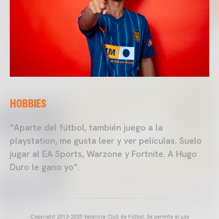
HOBBIES
“Aparte del fútbol, también juego a la
playstation, me gusta leer y ver películas. Suelo
jugar al EA Sports, Warzone y Fortnite. A Hugo
Duro le gano yo”.
Copyright 2013-2025 Valencia Club de Fútbol. Se permite el uso