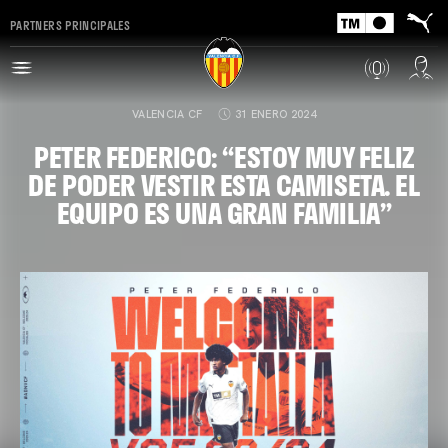
PARTNERS PRINCIPALES
VALENCIA CF
31 ENERO 2024
PETER FEDERICO: “ESTOY MUY FELIZ
DE PODER VESTIR ESTA CAMISETA. EL
EQUIPO ES UNA GRAN FAMILIA”