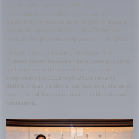
La compañía, experta en pinturas,
revestimientos, esmaltes, y sistemas de
aislamiento térmico de exterior (SATE), renueva
su compromiso con el Valencia CF Femenino
para las dos próximas temporadas, hasta 2026.
De este modo, el Valencia CF Femenino y
Pinturas Blatem trabajarán de la mano por pintar
un futuro mejor durante, al menos, cuatro
temporadas (de 2022 hasta 2026). Pinturas
Blatem unió su camino al del club en el año en el
que el fútbol femenino arrancó su historia como
profesional.