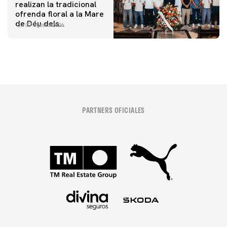
realizan la tradicional
ofrenda floral a la Mare
de Déu dels
07 agosto 2026
Desamparats
PARTNERS OFICIALES