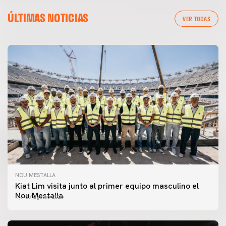
ÚLTIMAS NOTICIAS
VER TODAS
NOU MESTALLA
Kiat Lim visita junto al primer equipo masculino el
Nou Mestalla
07 agosto 2026