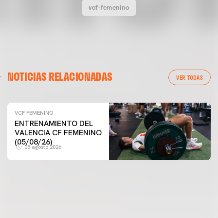
vcf-femenino
NOTICIAS RELACIONADAS
VER TODAS
VCF FEMENINO
VCF FEMENINO
ENTRENAMIENTO DEL
ENTRENAMIENTO DEL VALENCIA CF FEMENINO
VALENCIA CF FEMENINO
(04/08/26)
(05/08/26)
05 agosto 2026
04 agosto 2026