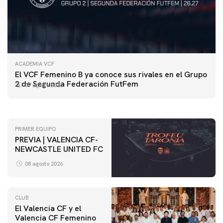
ACADEMIA VCF
PRIMER EQUIPO
El VCF Femenino B ya conoce sus rivales en el Grupo
ENTRENAMIENTO DEL VALENCIA CF 7/8/2026
2 de Segunda Federación FutFem
07 agosto 2026
07 agosto 2026
PRIMER EQUIPO
PREVIA | VALENCIA CF-
NEWCASTLE UNITED FC
08 agosto 2026
CLUB
El Valencia CF y el
Valencia CF Femenino