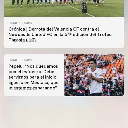
PRIMER EQUIPO
Crónica | Derrota del Valencia CF contra el
Newcastle United FC en la 54ª edición del Trofeu
Taronja (1-2)
08 agosto 2026
PRIMER EQUIPO
Pepelu: "Nos quedamos
con el esfuerzo. Debe
servirnos para el inicio
PRIMER EQUIPO
liguero en Mestalla, que
Las fotos del Valencia CF-Newcastle United FC
PRIMER EQUIPO
lo estamos esperando"
08 agosto 2026
MESTALLA 📍
08 agosto 2026
08 agosto 2026