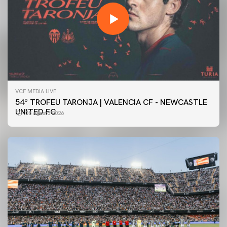
VCF MEDIA LIVE
54º TROFEU TARONJA | VALENCIA CF - NEWCASTLE
UNITED FC
08 agosto 2026