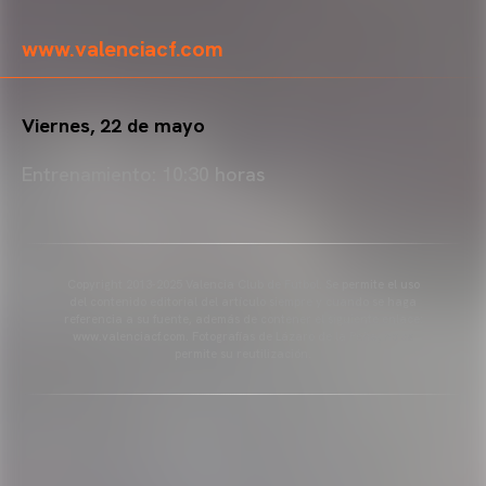
www.valenciacf.com
Viernes, 22 de mayo
Entrenamiento: 10:30 horas
Copyright 2013-2025 Valencia Club de Fútbol. Se permite el uso
del contenido editorial del artículo siempre y cuando se haga
referencia a su fuente, además de contener el siguiente enlace:
www.valenciacf.com. Fotografías de Lázaro de la Peña, no se
permite su reutilización.