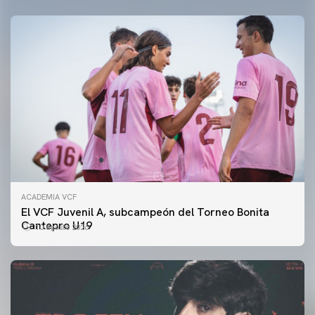
ACADEMIA VCF
El VCF Juvenil A, subcampeón del Torneo Bonita
Cantepro U19
10 agosto 2026