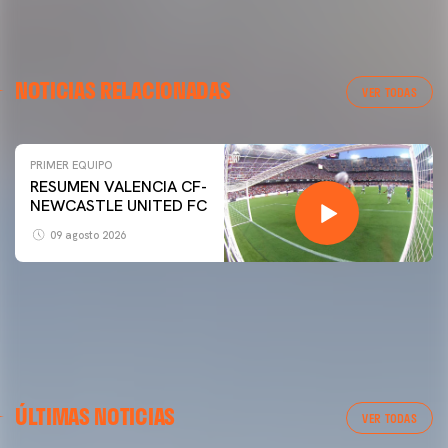
NOTICIAS RELACIONADAS
VER TODAS
PRIMER EQUIPO
PRIMER EQUIPO
RESUMEN VALENCIA CF-
GALERÍA | VALENCIA CF - NEWCASTLE UNITED FC
NEWCASTLE UNITED FC
54ª EDICIÓN TROFEU TARONJA
09 agosto 2026
08 agosto 2026
ÚLTIMAS NOTICIAS
VER TODAS