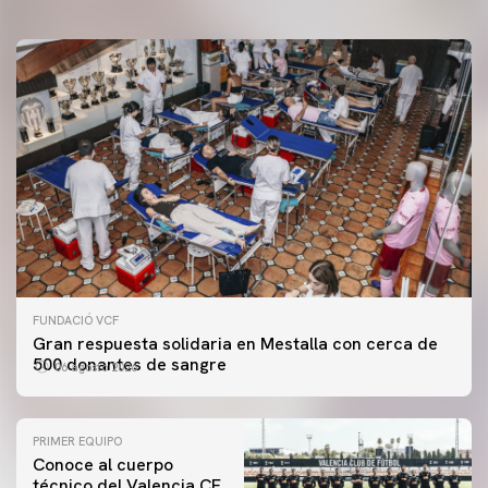
FUNDACIÓ VCF
Gran respuesta solidaria en Mestalla con cerca de
500 donantes de sangre
06 agosto 2026
PRIMER EQUIPO
Conoce al cuerpo
técnico del Valencia CF