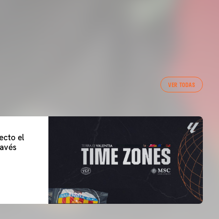
VER TODAS
ecto el
lavés