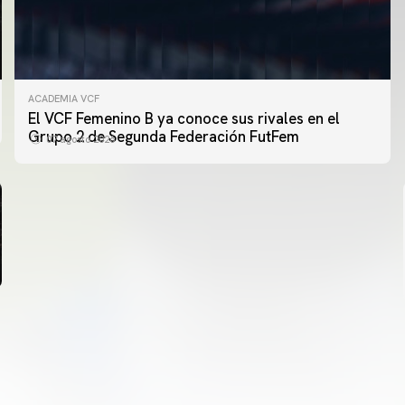
ACADEMIA VCF
PRIMER EQUIPO
El VCF Femenino B ya conoce sus rivales en el
ENTRENAMIENTO DEL VALENCIA CF 6/8/2026
Grupo 2 de Segunda Federación FutFem
07 agosto 2026
06 agosto 2026