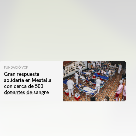
FUNDACIÓ VCF
Gran respuesta
solidaria en Mestalla
con cerca de 500
donantes de sangre
06 agosto 2026