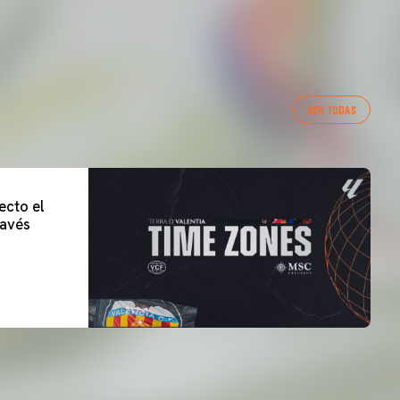
VER TODAS
ecto el
lavés