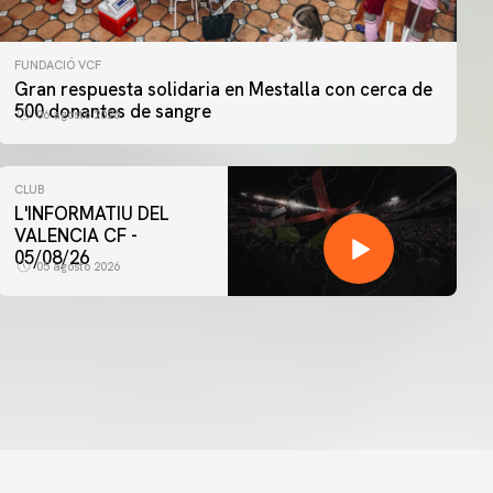
FUNDACIÓ VCF
Gran respuesta solidaria en Mestalla con cerca de
500 donantes de sangre
06 agosto 2026
CLUB
L'INFORMATIU DEL
VALENCIA CF -
05/08/26
05 agosto 2026