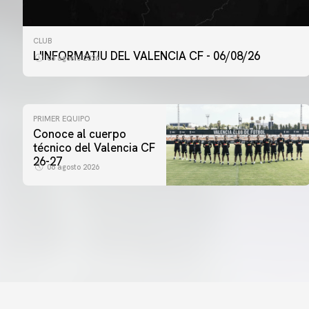
CLUB
L'INFORMATIU DEL VALENCIA CF - 06/08/26
06 agosto 2026
PRIMER EQUIPO
Conoce al cuerpo
técnico del Valencia CF
26-27
06 agosto 2026