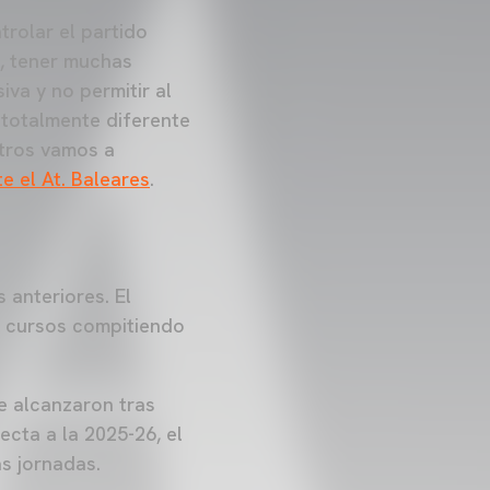
rolar el partido
s, tener muchas
va y no permitir al
 totalmente diferente
otros vamos a
te el At. Baleares
.
 anteriores. El
s cursos compitiendo
e alcanzaron tras
cta a la 2025-26, el
s jornadas.