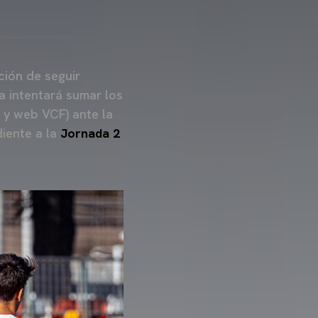
ción de seguir
ta intentará sumar los
 y web VCF) ante la
iente a la
Jornada 2