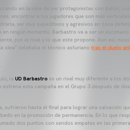
rando en la idea de ser protagonistas con balón, cont
nes, encontrar a los jugadores que son más verticale
traria, ser muy expeditivos y agresivos en zona defensi
o en ningún momento. Barbastro va a ser un escenario
ente, por el rival y lo que este propone. Aun así, nos
ra idea” selañaba el técnico asturiano
tras el duelo an
E
lo, la
UD Barbastro
es un rival muy diferente a los dos
e estrena esta campaña en el Grupo 3 después de do
 sufrieron hasta el final para lograr una salvación qu
bedo en la promoción de permanencia. En lo que respe
umado dos puntos con sendos empates en las primera