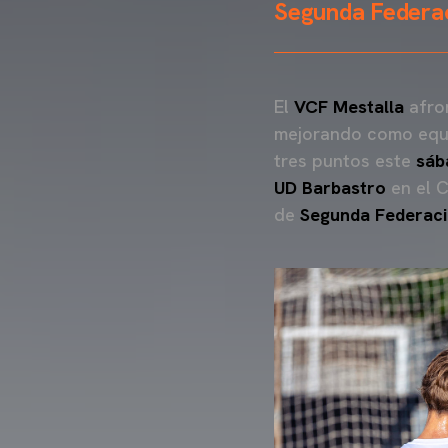
Segunda Federa
El
VCF Mestalla
afron
mejorando como equipo
tres puntos este
sáb
UD Barbastro
en el C
de
Segunda Federac