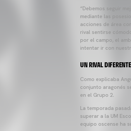
“Debemos seguir mejo
mediante las posesio
acciones de área con
rival sentirse cómod
por el campo, el ambi
intentar ir con nuest
UN RIVAL DIFERENT
Como explicaba Angu
conjunto aragonés s
en el Grupo 2.
La temporada pasada,
superar a la UM Esco
equipo oscense ha s