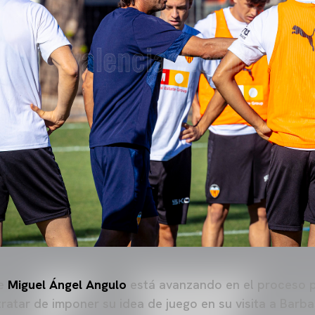
ge
Miguel Ángel Angulo
está avanzando en el proceso p
tratar de imponer su idea de juego en su visita a Barb