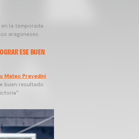
e en la temporada
los aragoneses.
LOGRAR ESE BUEN
la
Mateo Prevedini
se buen resultado
ictoria”