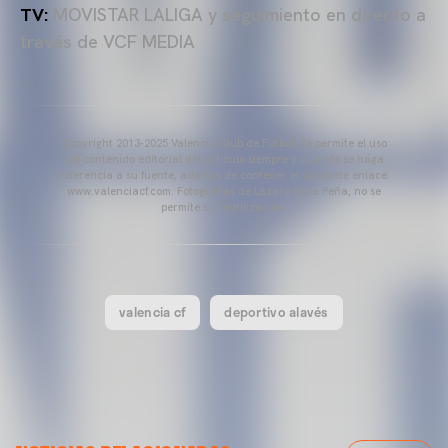
TV:
MOVISTAR LALIGA y seguimiento en directo a
través de VCF MEDIA
Copyright 2013-2025 Valencia Club de Fútbol. Se permite el uso
del contenido editorial del artículo siempre y cuando se haga
referencia a su fuente, además de contener el siguiente enlace:
www.valenciacf.com. Fotografías de Lázaro de la Peña, no se
permite su reutilización.
valencia cf
deportivo alavés
VALENCIA CF