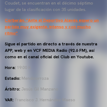
Coudet, se encuentran en el décimo séptimo
lugar de la clasificación con 35 unidades.
Corberán: “Ante el Deportivo Alavés espero un
partido muy exigente, intenso y con mucho
ritmo”
Sigue el partido en directo a través de nuestra
APP, web y en VCF MEDIA Radio (92.6 FM), así
como en el canal oficial del Club en Youtube.
Hora:
19:00 h
Estadio:
Mendizorroza
Árbitro:
Jesús Gil Manzano
VAR:
Francisco J. Hernández Maeso