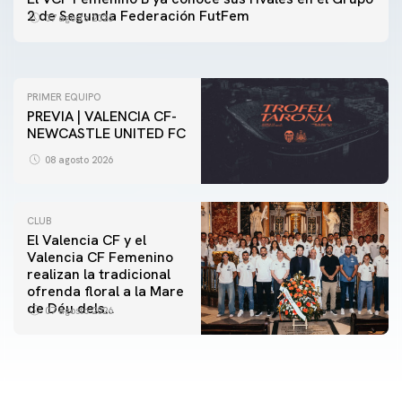
ENTRENAMIENTO DEL VALENCIA CF 7/8/2026
2 de Segunda Federación FutFem
07 agosto 2026
07 agosto 2026
PRIMER EQUIPO
PREVIA | VALENCIA CF-
NEWCASTLE UNITED FC
08 agosto 2026
CLUB
El Valencia CF y el
Valencia CF Femenino
realizan la tradicional
ofrenda floral a la Mare
de Déu dels
07 agosto 2026
Desamparats