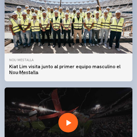
NOU MESTALLA
Kiat Lim visita junto al primer equipo masculino el
Nou Mestalla
07 agosto 2026