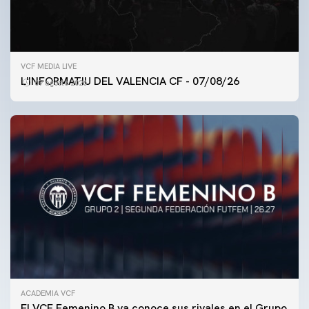
VCF MEDIA LIVE
L'INFORMATIU DEL VALENCIA CF - 07/08/26
07 agosto 2026
ACADEMIA VCF
PRIMER EQUIPO
El VCF Femenino B ya conoce sus rivales en el Grupo