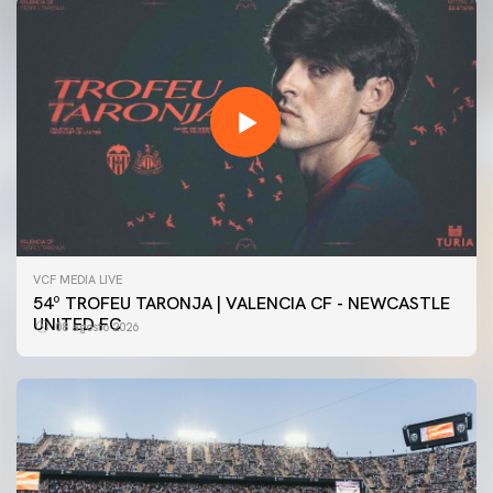
VCF MEDIA LIVE
54º TROFEU TARONJA | VALENCIA CF - NEWCASTLE
UNITED FC
08 agosto 2026