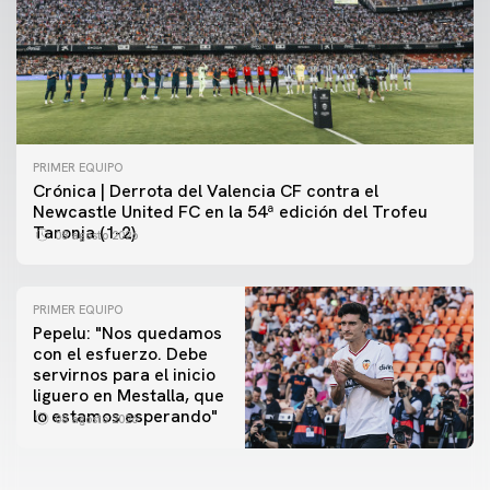
PRIMER EQUIPO
Crónica | Derrota del Valencia CF contra el
Newcastle United FC en la 54ª edición del Trofeu
Taronja (1-2)
08 agosto 2026
PRIMER EQUIPO
Pepelu: "Nos quedamos
con el esfuerzo. Debe
servirnos para el inicio
PRIMER EQUIPO
liguero en Mestalla, que
Las fotos del Valencia CF-Newcastle United FC
PRIMER EQUIPO
lo estamos esperando"
08 agosto 2026
MESTALLA 📍
08 agosto 2026
08 agosto 2026