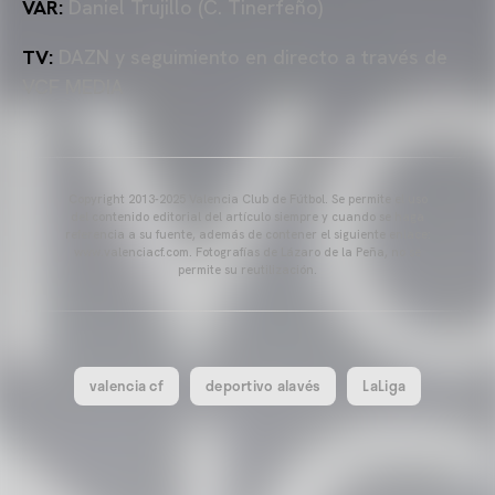
VAR:
Daniel Trujillo (C. Tinerfeño)
TV:
DAZN y seguimiento en directo a través de
VCF MEDIA
Copyright 2013-2025 Valencia Club de Fútbol. Se permite el uso
del contenido editorial del artículo siempre y cuando se haga
referencia a su fuente, además de contener el siguiente enlace:
www.valenciacf.com. Fotografías de Lázaro de la Peña, no se
permite su reutilización.
valencia cf
deportivo alavés
LaLiga