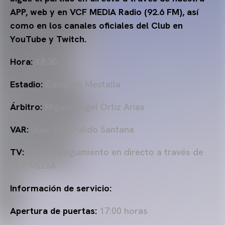
APP, web y en VCF MEDIA Radio (92.6 FM), así
como en los canales oficiales del Club en
YouTube y Twitch.
Hora:
18:30
Estadio:
Camp de Mestalla
Árbitro:
Miguel Ángel Ortiz Arias
VAR:
Juan Luis Pulido Santana
TV:
DAZN y seguimiento en directo a través de
VCF MEDIA
Información de servicio:
Apertura de puertas:
17:00 horas