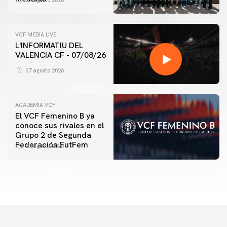
07 agosto 2026
VCF MEDIA LIVE
L'INFORMATIU DEL
VALENCIA CF - 07/08/26
07 agosto 2026
ACADEMIA VCF
El VCF Femenino B ya
conoce sus rivales en el
Grupo 2 de Segunda
Federación FutFem
07 agosto 2026