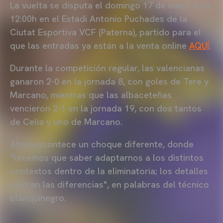
La vuelta se disputa el domingo 17 de mayo a las
12:00h en el Estadi Antonio Puchades de la
Ciutat Esportiva VCF (Paterna), partido para el
que las entradas ya están a la venta online
AQUÍ
.
Durante la competición regular, las valencianas
ganaron 2-0 en la jornada 8, con goles de Tere y
Marcano, mientras que las albaceteñas
vencieron 2-1 en la jornada 19, con dos tantos
de Celia y uno de Marcano.
Ahora acontece un choque diferente, donde
"tenemos que saber adaptarnos a los distintos
contextos dentro de la eliminatoria; los detalles
marcan las diferencias", en palabras del técnico
blanquinegro.