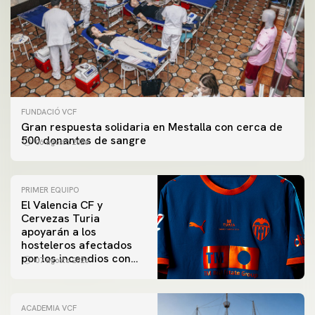
FUNDACIÓ VCF
Gran respuesta solidaria en Mestalla con cerca de
500 donantes de sangre
06 agosto 2026
PRIMER EQUIPO
El Valencia CF y
Cervezas Turia
apoyarán a los
hosteleros afectados
por los incendios con
07 agosto 2026
una iniciativa especial
en el Trofeu Taronja
ACADEMIA VCF