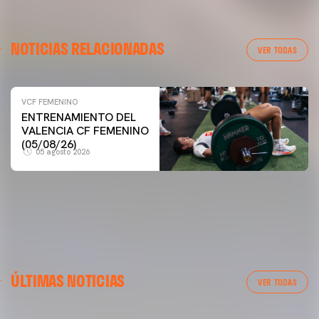
NOTICIAS RELACIONADAS
VER TODAS
VCF FEMENINO
VCF FEMENINO
ENTRENAMIENTO DEL
ENTRENAMIENTO DEL VALENCIA CF FEMENINO
VALENCIA CF FEMENINO
(04/08/26)
(05/08/26)
05 agosto 2026
04 agosto 2026
ÚLTIMAS NOTICIAS
VER TODAS