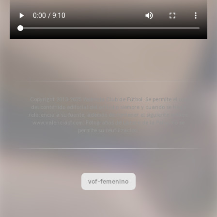
Copyright 2013-2025 Valencia Club de Fútbol. Se permite el uso
del contenido editorial del artículo siempre y cuando se haga
referencia a su fuente, además de contener el siguiente enlace:
www.valenciacf.com. Fotografías de Lázaro de la Peña, no se
permite su reutilización.
vcf-femenino