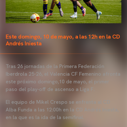
Este domingo, 10 de mayo, a las 12h en la CD
Andrés Iniesta
Tras 26 jornadas de la Primera Federación
Iberdrola 25-26, el Valencia CF Femenino afronta
este próximo domingo,10 de mayo, el primer
paso del play-off de ascenso a Liga F.
El equipo de Mikel Crespo se enfrenta al CD
Alba Funda a las 12:00h en la CD Andrés Iniesta,
en la que es la ida de la semifinal.