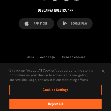
DESCARGA NUESTRA APP
FAQ's
Aviso Legal
Aviso de cookies
Cookies Settings
Contactos
Prensa
By clicking “Accept All Cookies”, you agree to the storing
of cookies on your device to enhance site navigation,
Ley Transparencia
Política de Privacidad
analyze site usage, and assist in our marketing efforts.
Accesibilidad
Cookies Settings
Reject All
Ninguna parte de esta página puede ser reproducida sin el permiso del Valencia