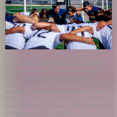
El filial valencianista afronta un duelo exigente
en el que buscará dar continuidad a su gran
inicio de temporada donde acumula seis
victorias en los seis partidos disputados hasta el
momento. Una nueva victoria permitiría al equipo
de Fernando Martín establecer más diferencias
en la clasificación en la que el VCF femenino es
colider junto al CD Castellón A.