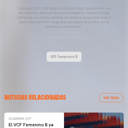
Copyright 2013-2025 Valencia Club de Fútbol. Se permite el uso
del contenido editorial del artículo siempre y cuando se haga
referencia a su fuente, además de contener el siguiente enlace:
www.valenciacf.com. Fotografías de Lázaro de la Peña, no se
permite su reutilización.
VCF Femenino B
NOTICIAS RELACIONADAS
VER TODAS
ACADEMIA VCF
El VCF Femenino B ya