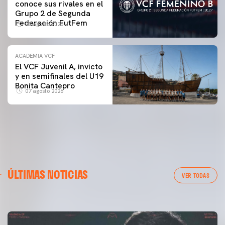
conoce sus rivales en el
Grupo 2 de Segunda
Federación FutFem
07 agosto 2026
ACADEMIA VCF
El VCF Juvenil A, invicto
y en semifinales del U19
Bonita Cantepro
07 agosto 2026
PRIMER EQUIPO
GALERÍA | VALENCIA CF - NEWCASTLE UNITED FC
ÚLTIMAS NOTICIAS
54ª EDICIÓN TROFEU TARONJA
VER TODAS
08 agosto 2026