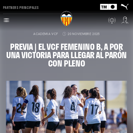
PARTNERS PRINCIPALES
ACADEMIA VCF
20 NOVIEMBRE 2025
PREVIA | EL VCF FEMENINO B, A POR
UNA VICTORIA PARA LLEGAR AL PARÓN
CON PLENO