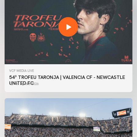
VCF MEDIA LIVE
54º TROFEU TARONJA | VALENCIA CF - NEWCASTLE
UNITED FC
08 agosto 2026