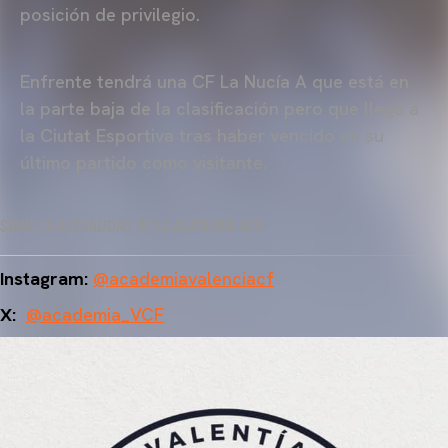
posición de privilegio.
Enfrente tendrá una CF La Nucía A que está en
la parte baja de la clasificación pero que llega a
la Ciutat Esportiva tras haber vencido en su
último partido como visitante.
SIGUE LA ACTUALIDAD DE LA ACADEMIA VCF:
Instagram:
@academiavalenciacf
X:
@academia_VCF