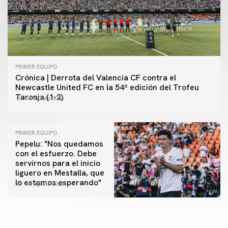
PRIMER EQUIPO
Crónica | Derrota del Valencia CF contra el
Newcastle United FC en la 54ª edición del Trofeu
Taronja (1-2)
08 agosto 2026
PRIMER EQUIPO
Pepelu: "Nos quedamos
con el esfuerzo. Debe
servirnos para el inicio
PRIMER EQUIPO
liguero en Mestalla, que
Las fotos del Valencia CF-Newcastle United FC
PRIMER EQUIPO
lo estamos esperando"
08 agosto 2026
MESTALLA 📍
08 agosto 2026
08 agosto 2026