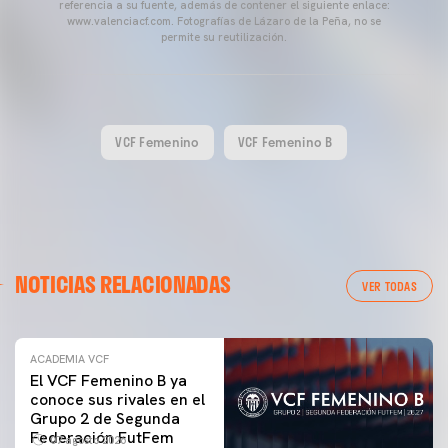
referencia a su fuente, además de contener el siguiente enlace:
www.valenciacf.com. Fotografías de Lázaro de la Peña, no se
permite su reutilización.
VCF Femenino
VCF Femenino B
NOTICIAS RELACIONADAS
VER TODAS
ACADEMIA VCF
El VCF Femenino B ya
conoce sus rivales en el
Grupo 2 de Segunda
Federación FutFem
07 agosto 2026