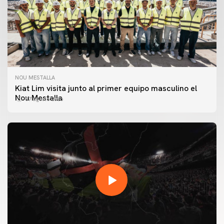
NOU MESTALLA
Kiat Lim visita junto al primer equipo masculino el
Nou Mestalla
07 agosto 2026