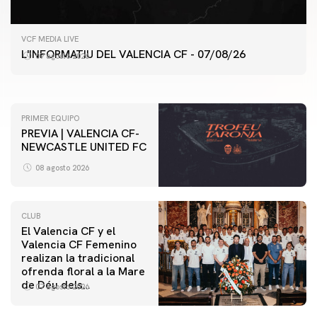
PRIMER EQUIPO
VCF MEDIA LIVE
ENTRENAMIENTO DEL VALENCIA CF 7/8/2026
L'INFORMATIU DEL VALENCIA CF - 07/08/26
07 agosto 2026
07 agosto 2026
PRIMER EQUIPO
PREVIA | VALENCIA CF-
NEWCASTLE UNITED FC
08 agosto 2026
CLUB
El Valencia CF y el
Valencia CF Femenino
realizan la tradicional
ofrenda floral a la Mare
de Déu dels
07 agosto 2026
Desamparats