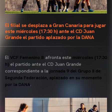
El filial se desplaza a Gran Canaria para jugar
este miércoles (17:30 h) ante el CD Juan
Grande el partido aplazado por la DANA
El
VCF Femenino B
afronta este
miércoles (17:30
h)
el partido ante el CD Juan Grande
correspondiente a la
jornada 9 del Grupo II de
Segunda Federación, aplazado en su momento
por la DANA
.