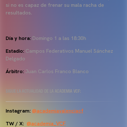
si no es capaz de frenar su mala racha de
resultados.
Día y hora:
Domingo 1 a las
18:30h
Estadio:
Campos Federativos Manuel Sánchez
Delgado
Árbitro:
Juan Carlos Franco Blanco
SIGUE LA ACTUALIDAD DE LA ACADEMIA VCF:
Instagram:
@academiavalenciacf
TW / X:
@academia_VCF