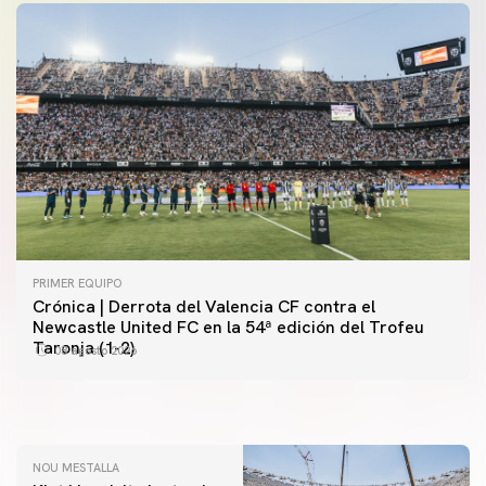
PRIMER EQUIPO
Crónica | Derrota del Valencia CF contra el
PRIMER EQUIPO
Newcastle United FC en la 54ª edición del Trofeu
Las fotos del Valencia CF-Newcastle United FC
PRIMER EQUIPO
Taronja (1-2)
08 agosto 2026
MESTALLA 📍
08 agosto 2026
08 agosto 2026
NOU MESTALLA