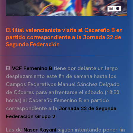
El filial valencianista visita al Cacereño B en
partido correspondiente a la Jornada 22 de
Segunda Federación
El
VCF Femenino B
tiene por delante un largo
desplazamiento este fin de semana hasta los
Campos Federativos Manuel Sánchez Delgado
de Cáceres para enfrentarse el sábado (18:30
horas) al Cacereño Femenino B en partido
correspondiente a la
Jornada 22 de Segunda
Federación Grupo 2
.
Las de
Naser Kayani
siguen intentando poner fin