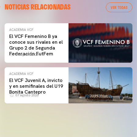
NOTICIAS RELACIONADAS
VER TODAS
ACADEMIA VCF
El VCF Femenino B ya
conoce sus rivales en el
Grupo 2 de Segunda
Federación FutFem
07 agosto 2026
ACADEMIA VCF
El VCF Juvenil A, invicto
y en semifinales del U19
Bonita Cantepro
07 agosto 2026
PRIMER EQUIPO