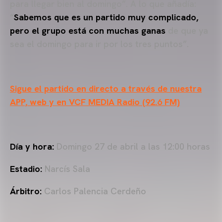
para llegar bien al domingo”. A lo que añadía:
“
Sabemos que es un partido muy complicado,
pero el grupo está con muchas ganas
de que ya
sea el domingo para ir por los tres puntos”.
Sigue el partido en directo a través de nuestra
APP, web y en VCF MEDIA Radio (92.6 FM)
Día y hora:
Domingo 27 de abril a las 12:00 horas
Estadio:
Narcís Sala
Árbitro:
Carlos Palencia Cerdeño