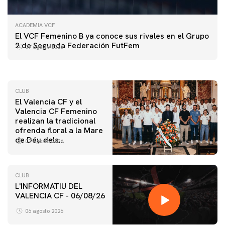
ACADEMIA VCF
PRIMER EQUIPO
El VCF Femenino B ya conoce sus rivales en el Grupo
ENTRENAMIENTO DEL VALENCIA CF 7/8/2026
2 de Segunda Federación FutFem
07 agosto 2026
07 agosto 2026
CLUB
El Valencia CF y el
Valencia CF Femenino
realizan la tradicional
ofrenda floral a la Mare
de Déu dels
07 agosto 2026
Desamparats
CLUB
L'INFORMATIU DEL
VALENCIA CF - 06/08/26
06 agosto 2026