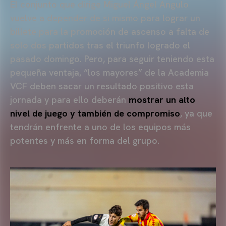
El conjunto que dirige Miguel Ángel Angulo
vuelve a depender de si mismo para lograr un
billete para la promoción de ascenso a falta de
solo dos partidos tras el triunfo logrado el
pasado domingo. Pero, para seguir teniendo esta
pequeña ventaja, “los mayores” de la Academia
VCF deben sacar un resultado positivo esta
jornada y para ello deberán
mostrar un alto
nivel de juego y también de compromiso
, ya que
tendrán enfrente a uno de los equipos más
potentes y más en forma del grupo.