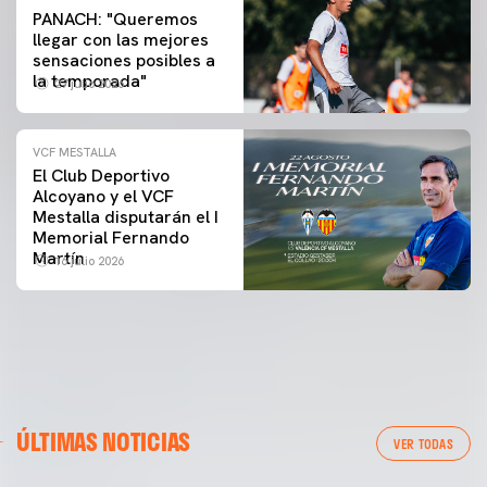
PANACH: "Queremos
llegar con las mejores
sensaciones posibles a
la temporada"
27 julio 2026
VCF MESTALLA
El Club Deportivo
Alcoyano y el VCF
Mestalla disputarán el I
Memorial Fernando
Martín
16 julio 2026
ÚLTIMAS NOTICIAS
VER TODAS