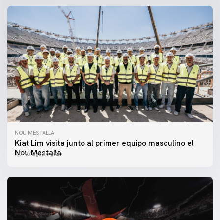
NOU MESTALLA
Kiat Lim visita junto al primer equipo masculino el
Nou Mestalla
07 agosto 2026