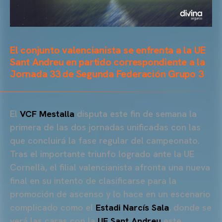
El conjunto valencianista se enfrenta a la UE
Sant Andreu en partido correspondiente a la
Jornada 33 de Segunda Federación Grupo 3
El
VCF Mestalla
disputa este fin de semana la
primera de las dos jornadas unificadas con las
que concluirá la fase regular del campeonato.
Tras el importante triunfo logrado ante la UE
Cornellà, el filial valencianista afronta una nueva
final en su intento de clasificarse para la
promoción de ascenso y lo hace en un escenario
complicado como el
Estadi Narcís Sala
, donde se
verá las caras con la
UE Sant Andreu
este