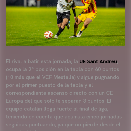
El rival a batir esta jornada, la
UE Sant Andreu
,
ocupa la 2ª posición en la tabla con 60 puntos
(10 más que el VCF Mestalla) y sigue pugnando
por el primer puesto de la tabla y el
correspondiente ascenso directo con un CE
Europa del que solo le separan 3 puntos. El
equipo catalán llega fuerte al final de liga,
teniendo en cuenta que acumula cinco jornadas
seguidas puntuando, ya que no pierde desde el