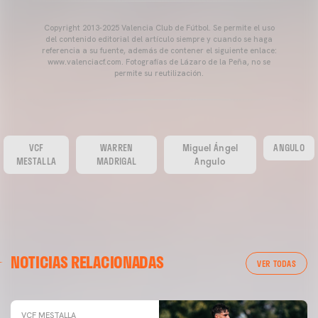
Copyright 2013-2025 Valencia Club de Fútbol. Se permite el uso
del contenido editorial del artículo siempre y cuando se haga
referencia a su fuente, además de contener el siguiente enlace:
www.valenciacf.com. Fotografías de Lázaro de la Peña, no se
permite su reutilización.
VCF
WARREN
Miguel Ángel
ANGULO
MESTALLA
MADRIGAL
Angulo
NOTICIAS RELACIONADAS
VER TODAS
VCF MESTALLA