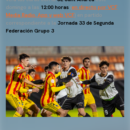
domingo a las
12:00 horas
(
en directo por VCF
Media Radio, App y web VCF
) en partido
correspondiente a la
Jornada 33 de Segunda
Federación Grupo 3
.