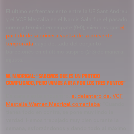
El último enfrentamiento entre la UE Sant Andreu
y el VCF Mestalla en el Narcís Sala fue el pasado
curso y terminó en empate (0-0), mientras que
el
partido de la primera vuelta de la presente
temporada
cayó del lado del conjunto
barcelonés en el último suspiro (2-3) de manera
injusta.
W. MADRIGAL: “SABEMOS QUE ES UN PARTIDO
COMPLICADO, PERO VAMOS A IR A POR LOS TRES PUNTOS”
De cara a este encuentro,
el delantero del VCF
Mestalla
Warren Madrigal
comentaba
: “Cuando
tienes todo en contra, se pone muy lindo la
verdad. Hemos trabajado muy bien durante la
semana, esforzándonos y dando todo al máximo