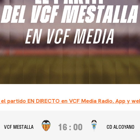
 el partido EN DIRECTO en VCF Media Radio, App y w
16
:
00
VCF MESTALLA
CD ALCOYANO