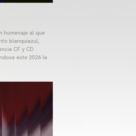
en homenaje al que
nto blanquiazul,
lencia CF y CD
ándose este 2026 la