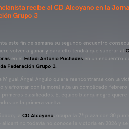
ncianista recibe al CD Alcoyano en la Jorna
ción Grupo 3
ta este fin de semana su segundo encuentro consecut
quiere volver a ganar y para ello tendrá que superar al
C
oras
en el
Estadi Antonio Puchades
en un encuentro c
da Federación Grupo 3.
ge Miguel Ángel Angulo quiere reencontrarse con la vict
ro y afrontar con la moral alta un complicado febrero
o primeros clasificados. El equipo blanquinegro quiere
ados de la primera vuelta.
sábado, la
CD Alcoyano
, ocupa la 7ª plaza con 30 pun
o alicantino todavía no conoce la victoria en 2026 y se