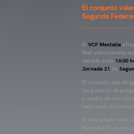
El conjunto vale
Segunda Federa
El
VCF Mestalla
afron
filial valencianista 
sábado a las
16:00 h
Jornada 21
de
Segun
El conjunto que diri
los puestos de pelig
a cuatro de los cinc
mejorando los result
El rival a batir este 
Mestalla). El conjunt