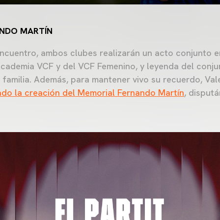
NDO MARTÍN
 encuentro, ambos clubes realizarán un acto conjunto 
Academia VCF y del VCF Femenino, y leyenda del conju
 familia. Además, para mantener vivo su recuerdo, Va
do la creación del Memorial Fernando Martín
, disput