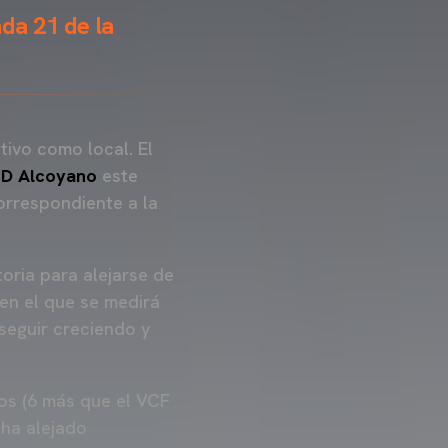
da 21 de la
ivo como local. El
D Alcoyano
este
orrespondiente a la
oria para alejarse de
 en el que se medirá
 seguir creciendo y
tos (6 más que el VCF
 ha alejado