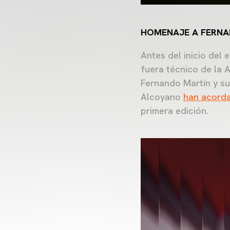
HOMENAJE A FERNA
Antes del inicio del
fuera técnico de la 
Fernando Martín y su
Alcoyano
han acorda
primera edición.