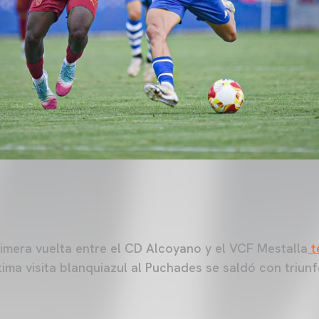
rimera vuelta entre el CD Alcoyano y el VCF Mestalla
t
tima visita blanquiazul al Puchades se saldó con triunfo