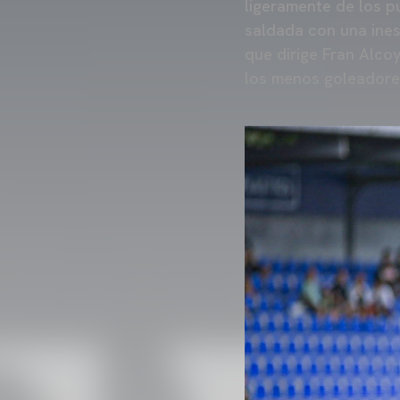
ligeramente de los pu
saldada con una ines
que dirige Fran Alco
los menos goleadore