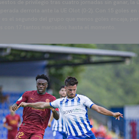
estos de privilegio tras cuatro jornadas sin ganar, la ú
perada derrota ante la UE Olot (0-2). Con 15 goles en 
y es el segundo del grupo que menos goles encaja, pe
s con 17 tantos marcados hasta el momento.