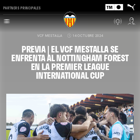
PARTNERS PRINCIPALES
VCF MESTALLA
14 OCTUBRE 2024
PREVIA | EL VCF MESTALLA SE
ENFRENTA AL NOTTINGHAM FOREST
EN LA PREMIER LEAGUE
INTERNATIONAL CUP