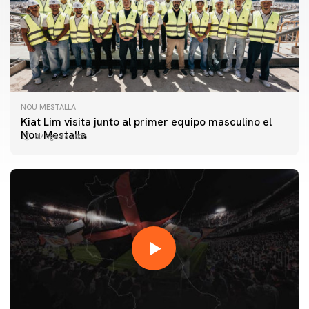
NOU MESTALLA
Kiat Lim visita junto al primer equipo masculino el
Nou Mestalla
07 agosto 2026