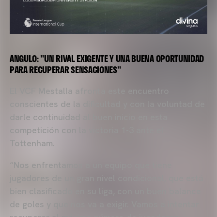
ANGULO: "UN RIVAL EXIGENTE Y UNA BUENA OPORTUNIDAD
PARA RECUPERAR SENSACIONES"
El VCF Mestalla afronta este encuentro
conscientes de la dificultad y con la voluntad de
darle continuidad al buen inicio en esta
competición con la victoria 1-3 ante el
Tottenham.
“Nos enfrentamos a un equipo que tiene
jugadores de un gran nivel condicional, que está
bien clasificado en su liga, con un buen balance
de goles y que nos va a exigir. Vamos a intentar