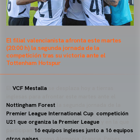
El filial valencianista afronta este martes
(20:00 h) la segunda jornada de la
competición tras su victoria ante el
Tottenham Hotspur
El
VCF Mestalla
se desplaza hoy a tierras
inglesas para afrontar este martes ante el
Nottingham Forest
la segunda jornada de la
Premier League International Cup
,
competición
U21 que organiza la Premier League
y en la que
participan
16 equipos ingleses junto a 16 equipos
otros países
como Alemania, Francia, Países