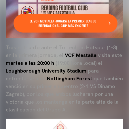
EL VCF MESTALLA JUGARÁ LA PREMIER LEAGUE
INTERNATIONAL CUP MÁS EXIGENTE
Tras el triunfo ante el Tottenham Hotspur (1-3)
en la primera jornada, el
VCF Mestalla
visita este
martes a las 20:00 h
(19:00 hora local) el
Loughborough University Stadium
para
enfrentarse a un
Nottingham Forest
que también
venció en su primer encuentro (2-1 VS Dinamo
Zagreb), por los que ambos lucharan por una
victoria que los mantenga en la parte alta de la
clasificación del Grupo A.