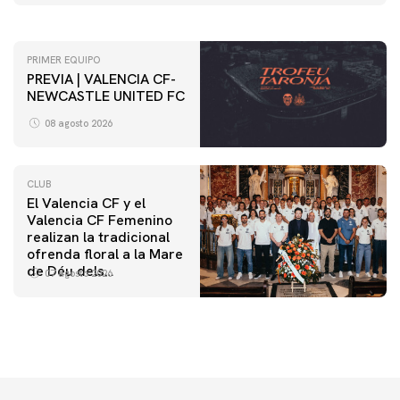
PRIMER EQUIPO
PREVIA | VALENCIA CF-
NEWCASTLE UNITED FC
08 agosto 2026
CLUB
El Valencia CF y el
Valencia CF Femenino
realizan la tradicional
ofrenda floral a la Mare
de Déu dels
07 agosto 2026
Desamparats