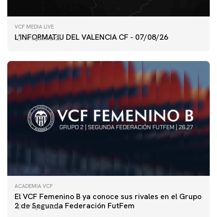
VCF MEDIA LIVE
L'INFORMATIU DEL VALENCIA CF - 07/08/26
07 agosto 2026
ACADEMIA VCF
PRIMER EQUIPO
El VCF Femenino B ya conoce sus rivales en el Grupo
ENTRENAMIENTO DEL VALENCIA CF 7/8/2026
2 de Segunda Federación FutFem
07 agosto 2026
07 agosto 2026