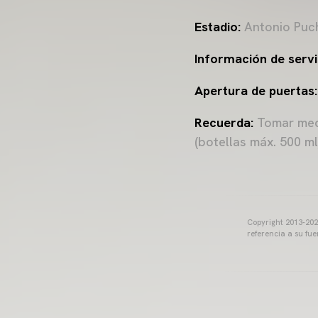
Estadio:
Antonio Puch
Información de servi
Apertura de puertas
Recuerda:
Tomar medi
(botellas máx. 500 ml
Copyright 2013-2025
referencia a su fu