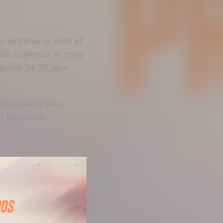
 estrenarse ante el
así cogiendo el ritmo
Sports 24-25, que
 disputado dos
l Sociedad,