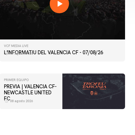
VCF MEDIA LIVE
L'INFORMATIU DEL VALENCIA CF - 07/08/26
07 agosto 2026
PRIMER EQUIPO
PREVIA | VALENCIA CF-
NEWCASTLE UNITED
FC
08 agosto 2026