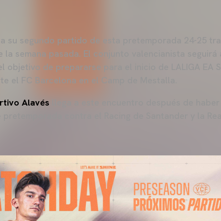
a su segundo partido de esta pretemporada 24-25 tras
 la semana pasada. El conjunto valencianista seguirá 
l objetivo de prepararse para el inicio de LALIGA EA 
te el FC Barcelona en el Camp de Mestalla.
rtivo Alavés
llega a este encuentro después de haber
 pretemporada contra el Racing de Santander y la Rea