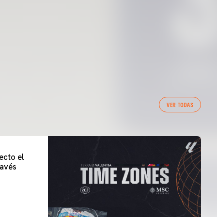
VER TODAS
ecto el
lavés