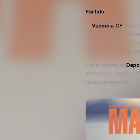
Partido
El
Valencia CF
disput
CD Castellón durante
de competición con e
será 17 de agosto an
Por su parte, el
Depo
amistosos previos de
respectivamente.