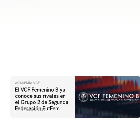
ACADEMIA VCF
El VCF Femenino B ya
conoce sus rivales en
el Grupo 2 de Segunda
Federación FutFem
07 agosto 2026