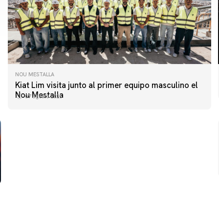
NOU MESTALLA
PRIMER EQUIPO
Kiat Lim visita junto al primer equipo masculino el
ENTRENAMIENTO DEL VALENCIA CF 7/8/2026
Nou Mestalla
07 agosto 2026
07 agosto 2026