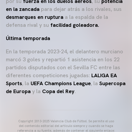
por su
fuerza en los duelos aéreos
, su
potencia
en la zancada
para dejar atrás a los rivales, sus
desmarques en ruptura
a la espalda de la
defensa rival y su
facilidad goleadora.
Última temporada
En la temporada 2023-24, el delantero murciano
marcó 3 goles y repartió 1 asistencia en los 22
partidos disputados con el Sevilla FC entre las
diferentes competiciones jugadas:
LALIGA EA
Sports
, la
UEFA Champions League
, la
Supercopa
de Europa
y la
Copa del Rey
.
Copyright 2013-2025 Valencia Club de Fútbol. Se permite el uso
del contenido editorial del artículo siempre y cuando se haga
referencia a su fuente, además de contener el siguiente enlace: