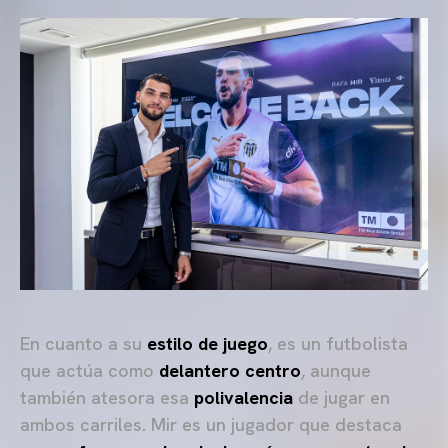
En cuanto a su
estilo de juego
, es un futbolista
que actúa como
delantero centro
, aunque
también atesora esa
polivalencia
de jugar en
ambos carriles. Mir es un jugador que destaca