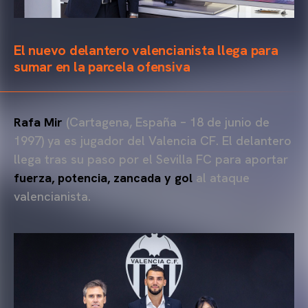
El nuevo delantero valencianista llega para
sumar en la parcela ofensiva
Rafa Mir
(Cartagena, España – 18 de junio de
1997) ya es jugador del Valencia CF. El delantero
llega tras su paso por el Sevilla FC para aportar
fuerza, potencia, zancada y gol
al ataque
valencianista.