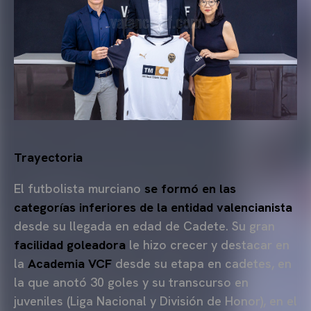
Trayectoria
El futbolista murciano
se formó en las
categorías inferiores de la entidad valencianista
desde su llegada en edad de Cadete. Su gran
facilidad goleadora
le hizo crecer y destacar en
la
Academia VCF
desde su etapa en cadetes, en
la que anotó 30 goles y su transcurso en
juveniles (Liga Nacional y División de Honor), en el