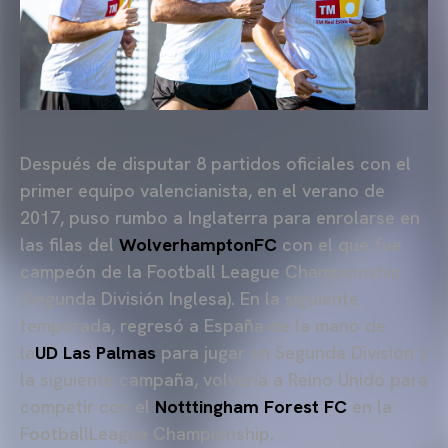
Después de disputar 8 partidos oficiales con el
primer equipo valencianista, en el verano de
2017, puso rumbo a Inglaterra para enrolarse en
las filas del
WolverhamptonFC
con el que fue
campeón de la Football League Championship
(Segunda División Inglesa). En la siguiente
temporada, regresó a España de la mano de
la
UD Las Palmas
para jugar en Segunda División y
la siguiente campaña, volvería a Reino Unido para
competir con el
Notttingham Forest FC
en la
FootballLeague Championship.