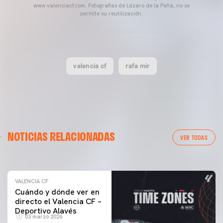
www.valenciacf.com. Fotografías de Lázaro de la Peña, no se
permite su reutilización.
valencia cf
rafa mir
VALENCIA CF
NOTICIAS RELACIONADAS
ENTRENAMIENTO DEL VALENCIA CF 04/03/26
VER TODAS
04 marzo 2026
VALENCIA CF
Cuándo y dónde ver en
directo el Valencia CF –
Deportivo Alavés
03 marzo 2026