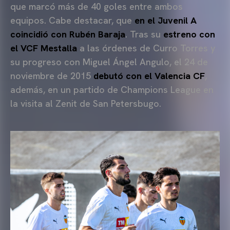
que marcó más de 40 goles entre ambos
equipos. Cabe destacar, que
en el Juvenil A
coincidió con Rubén Baraja
. Tras su
estreno con
el VCF Mestalla
a las órdenes de Curro Torres y
su progreso con Miguel Ángel Angulo, el 24 de
noviembre de 2015
debutó con el Valencia CF
,
además, en un partido de Champions League en
la visita al Zenit de San Petersbugo.