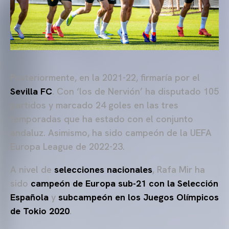
Posteriormente, en la 2021-22, firmaría por el
Sevilla FC
. Con ‘los de Nervión’ ha disputado 105
partidos y marcado 24 goles en las tres
temporadas que ha estado con el conjunto
andaluz. Asimismo, ha sido campeón de la UEFA
Europa League de 2022-23.
A nivel de
selecciones nacionales
, Rafa Mir ha
sido
campeón de Europa sub-21 con la Selección
Española
y
subcampeón en los Juegos Olímpicos
de Tokio 2020
.