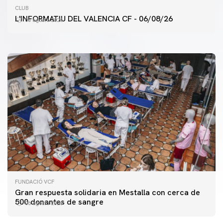
PRIMER EQUIPO
CLUB
ENTRENAMIENTO DEL VALENCIA CF 6/8/2026
L'INFORMATIU DEL VALENCIA CF - 06/08/26
06 agosto 2026
06 agosto 2026
FUNDACIÓ VCF
Gran respuesta solidaria en Mestalla con cerca de
500 donantes de sangre
06 agosto 2026