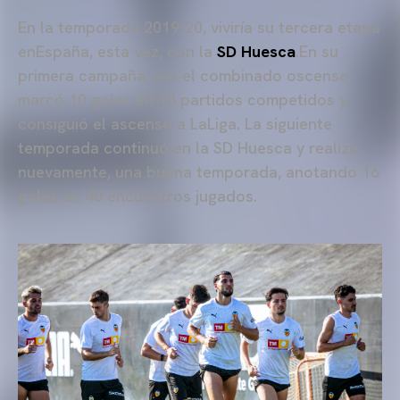
En la temporada 2019-20, viviría su tercera etapa
enEspaña, esta vez, con la
SD Huesca
.En su
primera campaña con el combinado oscense
marcó 10 goles en 18 partidos competidos y
consiguió el ascenso a LaLiga. La siguiente
temporada continuó en la SD Huesca y realizó,
nuevamente, una buena temporada, anotando 16
goles en 40 encuentros jugados.