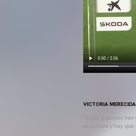
VICTORIA MERECIDA
"Estos 3 puntos han 
es la línea y hay que 