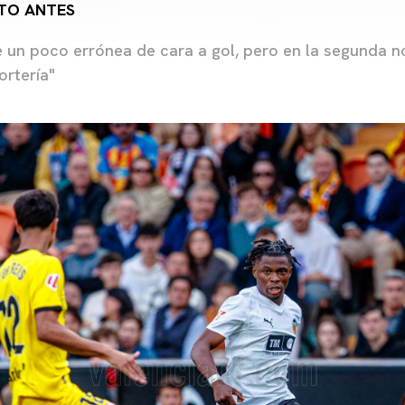
TO ANTES
e un poco errónea de cara a gol, pero en la segunda 
rtería"