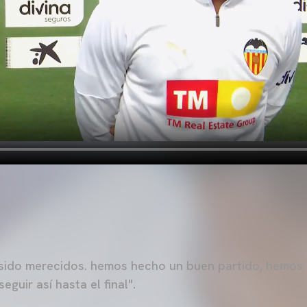
sido merecidos. hemos hecho un buen partido, hemos s
seguir así hasta el final".