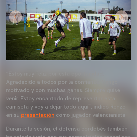
“Estoy muy feliz por esta oportunidad.
Agradecido a todos por la confianza. Vengo
motivado y con muchas ganas. Siempre quise
venir. Estoy encantado de representar esta
camiseta y voy a dejar todo aquí”, indicó Renzo
en su
presentación
como jugador valencianista.
Durante la sesión, el defensa cordobés también
ha estado junto con sus compatriotas argentinos