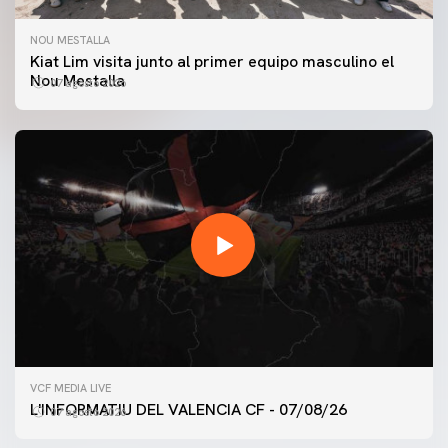
NOU MESTALLA
Kiat Lim visita junto al primer equipo masculino el
Nou Mestalla
07 agosto 2026
VCF MEDIA LIVE
L'INFORMATIU DEL VALENCIA CF - 07/08/26
07 agosto 2026