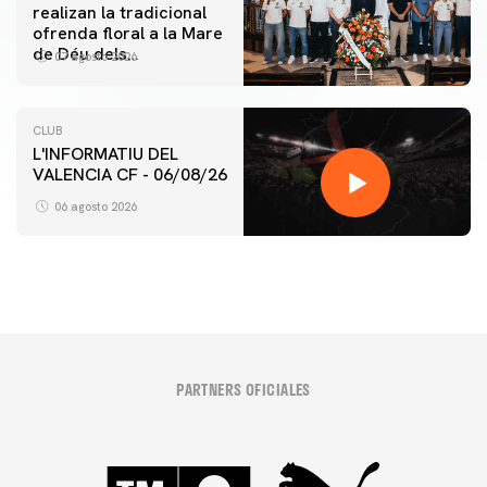
realizan la tradicional
ofrenda floral a la Mare
de Déu dels
07 agosto 2026
Desamparats
CLUB
L'INFORMATIU DEL
VALENCIA CF - 06/08/26
06 agosto 2026
PARTNERS OFICIALES