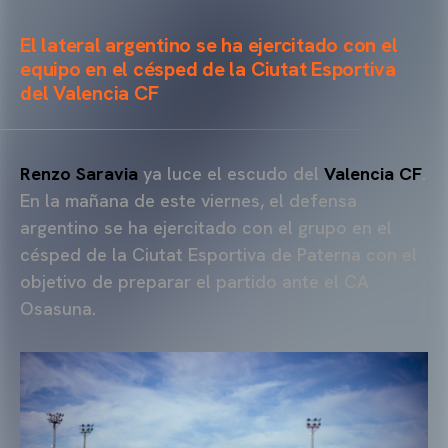
El lateral argentino se ha ejercitado con el
equipo en el césped de la Ciutat Esportiva
del Valencia CF
Renzo Saravia
ya luce el escudo del
Valencia CF
.
En la mañana de este viernes, el defensa
argentino se ha ejercitado con el grupo en el
césped de la Ciutat Esportiva de Paterna con el
objetivo de preparar el partido ante el CA
Osasuna.