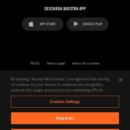
DESCARGA NUESTRA APP
FAQ's
Aviso Legal
Aviso de cookies
Cookies Settings
Contactos
Prensa
By clicking “Accept All Cookies”, you agree to the storing
of cookies on your device to enhance site navigation,
Ley Transparencia
Política de Privacidad
analyze site usage, and assist in our marketing efforts.
Accesibilidad
Cookies Settings
Reject All
Ninguna parte de esta página puede ser reproducida sin el permiso del Valencia