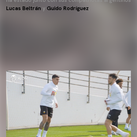
Lucas Beltrán
y
Guido Rodríguez
.