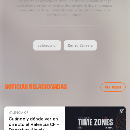
del contenido editorial del artículo siempre y cuando se haga
referencia a su fuente, además de contener el siguiente enlace:
www.valenciacf.com. Fotografías de Lázaro de la Peña, no se
permite su reutilización.
valencia cf
Renzo Saravia
VALENCIA CF
NOTICIAS RELACIONADAS
ENTRENAMIENTO DEL VALENCIA CF 04/03/26
VER TODAS
04 marzo 2026
VALENCIA CF
Cuándo y dónde ver en
directo el Valencia CF –
Deportivo Alavés