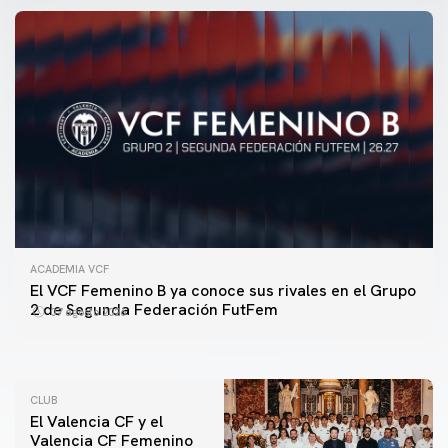
ACADEMIA VCF
PRIMER EQUIPO
El VCF Femenino B ya conoce sus rivales en el Grupo
ENTRENAMIENTO DEL VALENCIA CF 7/8/2026
2 de Segunda Federación FutFem
07 agosto 2026
07 agosto 2026
CLUB
El Valencia CF y el
Valencia CF Femenino