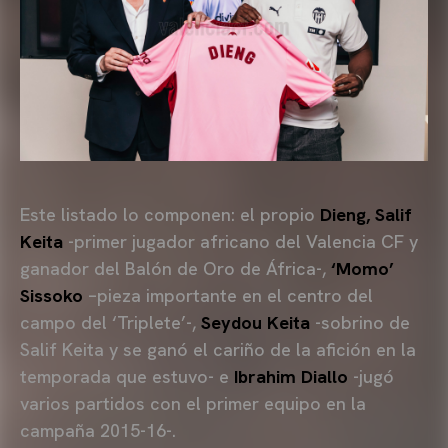
Este listado lo componen: el propio
Dieng, Salif
Keita
-primer jugador africano del Valencia CF y
ganador del Balón de Oro de África-,
‘Momo’
Sissoko
–pieza importante en el centro del
campo del ‘Triplete’-,
Seydou Keita
-sobrino de
Salif Keita y se ganó el cariño de la afición en la
temporada que estuvo- e
Ibrahim Diallo
-jugó
varios partidos con el primer equipo en la
campaña 2015-16-.