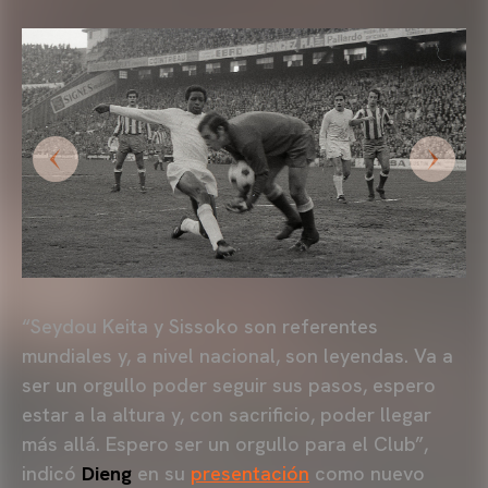
“Seydou Keita y Sissoko son referentes
mundiales y, a nivel nacional, son leyendas. Va a
ser un orgullo poder seguir sus pasos, espero
estar a la altura y, con sacrificio, poder llegar
más allá. Espero ser un orgullo para el Club”,
indicó
Dieng
en su
presentación
como nuevo