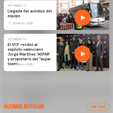
VCF MEDIA TV
Llegada del autobús del
equipo
22 febrero 2025
VCF MEDIA TV
El VCF recibió al
expiloto valenciano
Jorge Martínez 'ASPAR'
y propietario del ''aspar
team'
09 febrero 2025
ÚLTIMAS NOTICIAS
VER TODAS