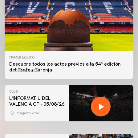
PRIMER EQUIPO
Descubre todos los actos previos a la 54ª edición
del Trofeu Taronja
06 agosto 2026
CLUB
L'INFORMATIU DEL
PRIMER EQUIPO
VALENCIA CF - 05/08/26
ENTRENAMIENTO MATINAL DEL VALENCIA CF
5/8/2026
05 agosto 2026
05 agosto 2026