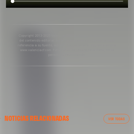
Copyright 2013-2025 Valencia Club de Fútbol. Se permite el uso
del contenido editorial del artículo siempre y cuando se haga
referencia a su fuente, además de contener el siguiente enlace:
www.valenciacf.com. Fotografías de Lázaro de la Peña, no se
permite su reutilización.
NOTICIAS RELACIONADAS
VER TODAS