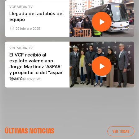
VCF MEDIA TV
Llegada del autobús del
equipo
22 febrero 2025
VCF MEDIA TV
El VCF recibió al
expiloto valenciano
Jorge Martínez 'ASPAR'
y propietario del ''aspar
team'
09 febrero 2025
ÚLTIMAS NOTICIAS
VER TODAS