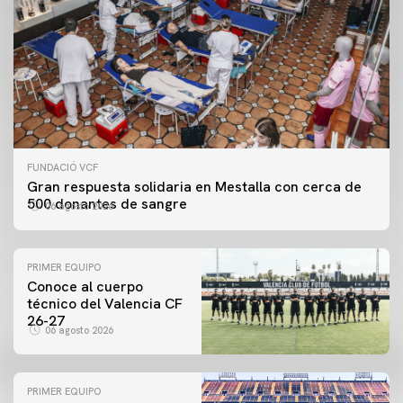
FUNDACIÓ VCF
Gran respuesta solidaria en Mestalla con cerca de
500 donantes de sangre
06 agosto 2026
PRIMER EQUIPO
Conoce al cuerpo
técnico del Valencia CF
26-27
06 agosto 2026
PRIMER EQUIPO