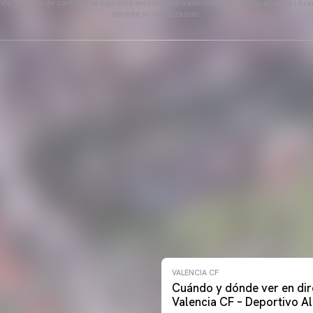
ente, además de contener el siguiente enlace: www.valenciacf.com. Fotografías de Lázar
permite su reutilización.
VALENCIA CF
Cuándo y dónde ver en dir
Valencia CF – Deportivo A