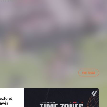
o de la Peña, no se
VER TODAS
ecto el
lavés