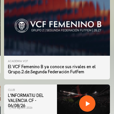
ACADEMIA VCF
El VCF Femenino B ya conoce sus rivales en el
Grupo 2 de Segunda Federación FutFem
07 agosto 2026
CLUB
L'INFORMATIU DEL
VALENCIA CF -
06/08/26
06 agosto 2026