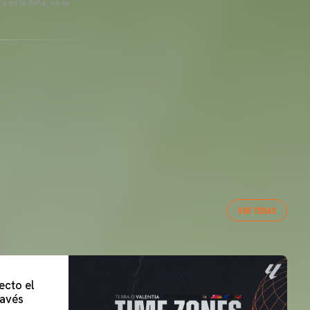
o de la Peña, no se
VER TODAS
ecto el
lavés