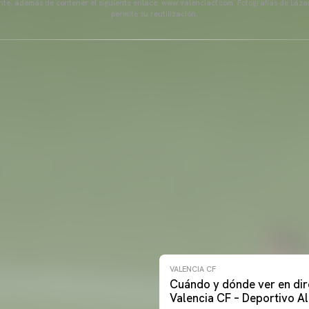
ente, además de contener el siguiente enlace: www.valenciacf.com. Fotografías de Lázar
permite su reutilización.
VALENCIA CF
Cuándo y dónde ver en dir
Valencia CF – Deportivo A