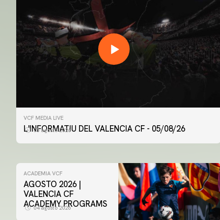
VCF MEDIA LIVE
L'INFORMATIU DEL VALENCIA CF - 05/08/26
05 agosto 2026
ACADEMIA VCF
AGOSTO 2026 |
VALENCIA CF
ACADEMY PROGRAMS
04 agosto 2026