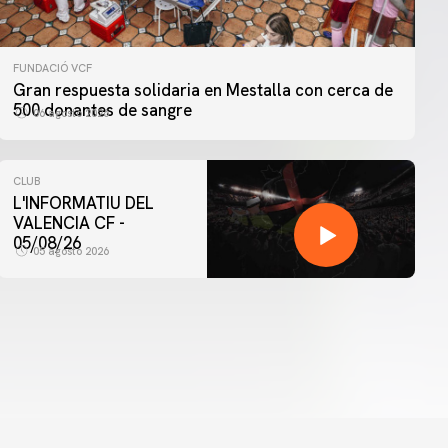
FUNDACIÓ VCF
Gran respuesta solidaria en Mestalla con cerca de
500 donantes de sangre
06 agosto 2026
CLUB
L'INFORMATIU DEL
VALENCIA CF -
05/08/26
05 agosto 2026