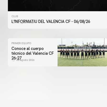
CLUB
L'INFORMATIU DEL VALENCIA CF - 06/08/26
06 agosto 2026
PRIMER EQUIPO
Conoce al cuerpo
técnico del Valencia CF
26-27
06 agosto 2026