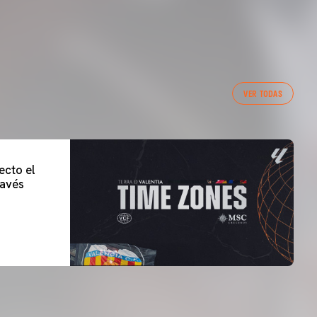
VER TODAS
ecto el
lavés