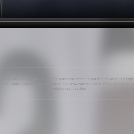
 Valencia Club de Fútbol. Se permite el uso del contenido editorial del artículo siem
ente, además de contener el siguiente enlace: www.valenciacf.com. Fotografías de Lázar
permite su reutilización.