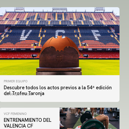
PRIMER EQUIPO
Descubre todos los actos previos a la 54ª edición
del Trofeu Taronja
06 agosto 2026
VCF FEMENINO
ENTRENAMIENTO DEL
VALENCIA CF