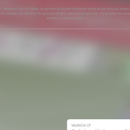
 Valencia Club de Fútbol. Se permite el uso del contenido editorial del artículo siem
ente, además de contener el siguiente enlace: www.valenciacf.com. Fotografías de Lázar
permite su reutilización.
VALENCIA CF