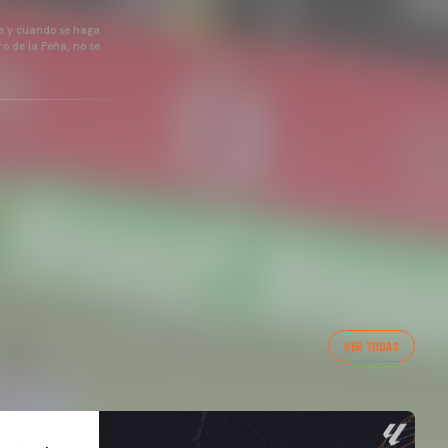
pre y cuando se haga
o de la Peña, no se
VER TODAS