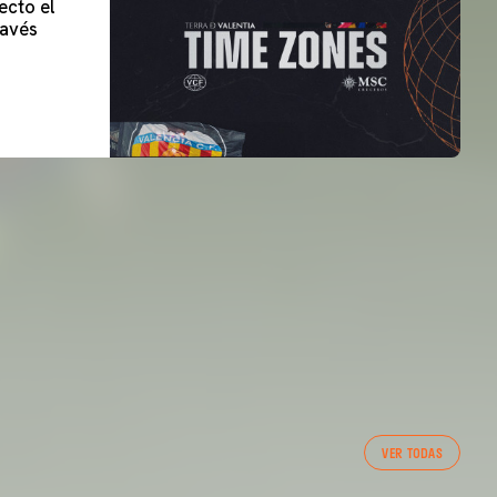
ecto el
lavés
VER TODAS