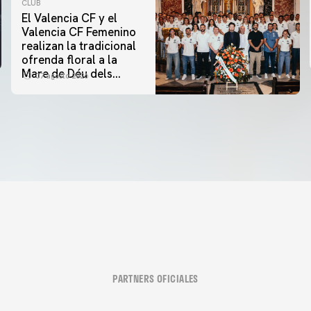
CLUB
El Valencia CF y el
Valencia CF Femenino
realizan la tradicional
ofrenda floral a la
Mare de Déu dels
07 agosto 2026
Desamparats
PARTNERS OFICIALES