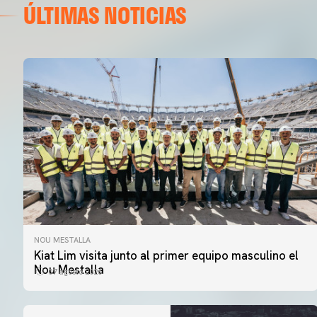
ÚLTIMAS NOTICIAS
NOU MESTALLA
Kiat Lim visita junto al primer equipo masculino el
Nou Mestalla
07 agosto 2026