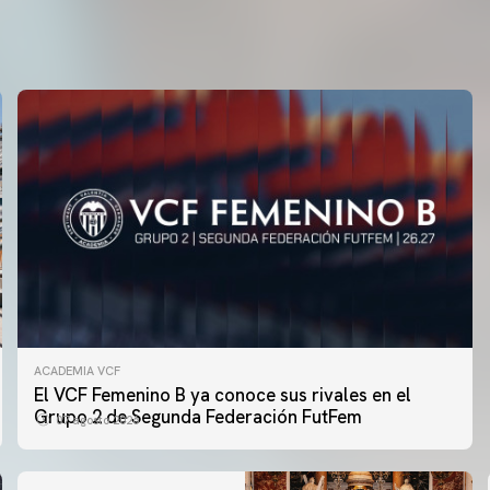
ACADEMIA VCF
El VCF Femenino B ya conoce sus rivales en el
Grupo 2 de Segunda Federación FutFem
07 agosto 2026