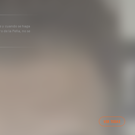
pre y cuando se haga
o de la Peña, no se
VER TODAS