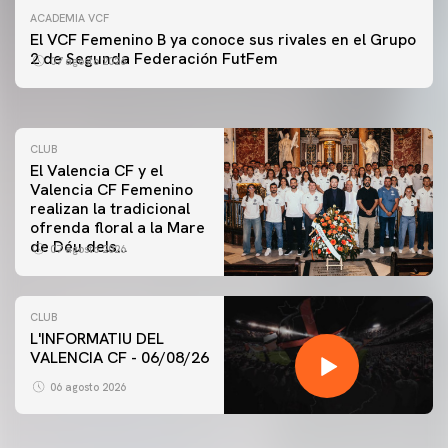
ACADEMIA VCF
PRIMER EQUIPO
El VCF Femenino B ya conoce sus rivales en el Grupo
ENTRENAMIENTO DEL VALENCIA CF 7/8/2026
2 de Segunda Federación FutFem
07 agosto 2026
07 agosto 2026
CLUB
El Valencia CF y el
Valencia CF Femenino
realizan la tradicional
ofrenda floral a la Mare
de Déu dels
07 agosto 2026
Desamparats
CLUB
L'INFORMATIU DEL
VALENCIA CF - 06/08/26
PRIMER EQUIPO
ENTRENAMIENTO DEL VALENCIA CF 6/8/2026
06 agosto 2026
06 agosto 2026