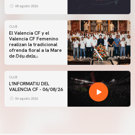
08 agosto 2026
CLUB
El Valencia CF y el
Valencia CF Femenino
realizan la tradicional
ofrenda floral a la Mare
de Déu dels
07 agosto 2026
Desamparats
CLUB
L'INFORMATIU DEL
VALENCIA CF - 06/08/26
06 agosto 2026