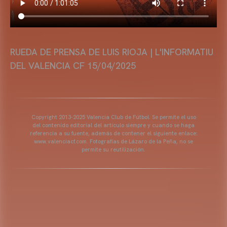
RUEDA DE PRENSA DE LUIS RIOJA | L'INFORMATIU
DEL VALENCIA CF 15/04/2025
Copyright 2013-2025 Valencia Club de Fútbol. Se permite el uso
del contenido editorial del artículo siempre y cuando se haga
referencia a su fuente, además de contener el siguiente enlace:
www.valenciacf.com. Fotografías de Lázaro de la Peña, no se
permite su reutilización.