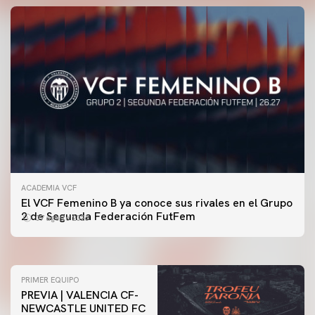
ACADEMIA VCF
PRIMER EQUIPO
El VCF Femenino B ya conoce sus rivales en el Grupo
ENTRENAMIENTO DEL VALENCIA CF 7/8/2026
2 de Segunda Federación FutFem
07 agosto 2026
07 agosto 2026
PRIMER EQUIPO
PREVIA | VALENCIA CF-
NEWCASTLE UNITED FC