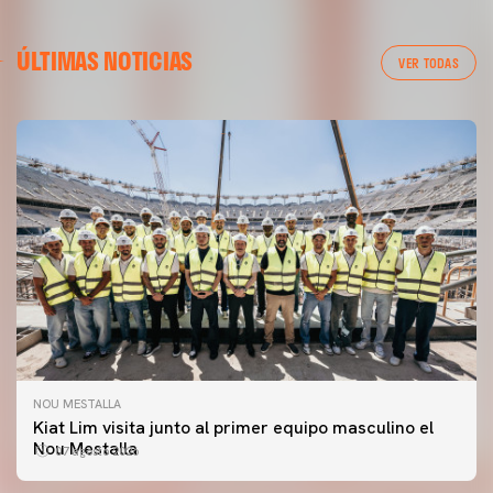
ÚLTIMAS NOTICIAS
VER TODAS
NOU MESTALLA
Kiat Lim visita junto al primer equipo masculino el
Nou Mestalla
07 agosto 2026