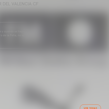
 DEL VALENCIA CF
pre y cuando se haga
o de la Peña, no se
VER TODAS