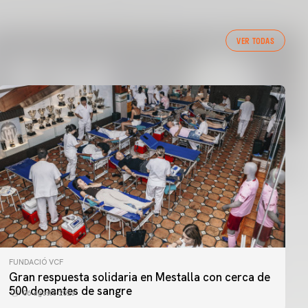
VER TODAS
FUNDACIÓ VCF
Gran respuesta solidaria en Mestalla con cerca de
500 donantes de sangre
06 agosto 2026