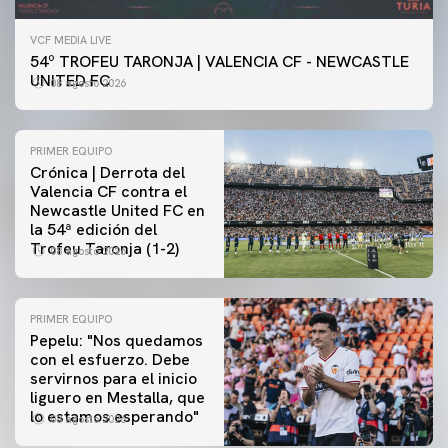
VCF MEDIA LIVE
54º TROFEU TARONJA | VALENCIA CF - NEWCASTLE
UNITED FC
08 agosto 2026
PRIMER EQUIPO
Crónica | Derrota del
Valencia CF contra el
Newcastle United FC en
la 54ª edición del
Trofeu Taronja (1-2)
08 agosto 2026
PRIMER EQUIPO
Pepelu: "Nos quedamos
con el esfuerzo. Debe
servirnos para el inicio
PRIMER EQUIPO
liguero en Mestalla, que
Las fotos del Valencia CF-Newcastle United FC
lo estamos esperando"
08 agosto 2026
08 agosto 2026