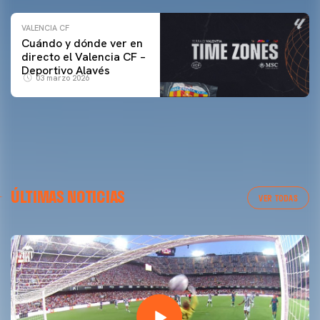
VALENCIA CF
Cuándo y dónde ver en
directo el Valencia CF –
Deportivo Alavés
03 marzo 2026
ÚLTIMAS NOTICIAS
VER TODAS